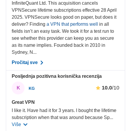
InfiniteQuant Ltd. This acquisition cancels
VPNSecure lifetime subscriptions effective 28 April
2025. VPNSecure looks good on paper, but does it
deliver? Finding
a VPN that performs well
in all
fields isn’t an easy task. We took it for a test run to
see whether this provider can keep you as secure
as its name implies. Founded back in 2010 in
Sydney, N...
Pročitaj sve
Posljednja pozitivna korisnička recenzija
10.0
/10
K
KG
Great VPN
I like it. Have had it for 3 years. I bought the lifetime
subscription when that was around because Sp
...
Više