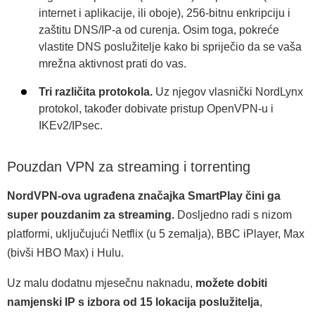
internet i aplikacije, ili oboje), 256-bitnu enkripciju i
zaštitu DNS/IP-a od curenja. Osim toga, pokreće
vlastite DNS poslužitelje kako bi spriječio da se vaša
mrežna aktivnost prati do vas.
Tri različita protokola.
Uz njegov vlasnički NordLynx
protokol, također dobivate pristup OpenVPN-u i
IKEv2/IPsec.
Pouzdan VPN za streaming i torrenting
NordVPN-ova ugrađena značajka SmartPlay čini ga
super pouzdanim za streaming.
Dosljedno radi s nizom
platformi, uključujući Netflix (u 5 zemalja), BBC iPlayer, Max
(bivši HBO Max) i Hulu.
Uz malu dodatnu mjesečnu naknadu,
možete dobiti
namjenski IP s izbora od 15 lokacija poslužitelja
,