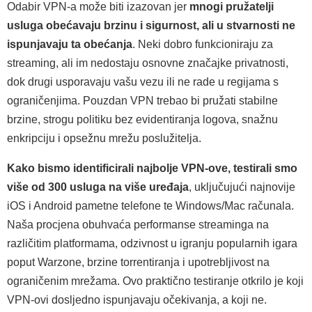
Odabir VPN-a može biti izazovan jer
mnogi pružatelji
usluga obećavaju brzinu i sigurnost, ali u stvarnosti ne
ispunjavaju ta obećanja
. Neki dobro funkcioniraju za
streaming, ali im nedostaju osnovne značajke privatnosti,
dok drugi usporavaju vašu vezu ili ne rade u regijama s
ograničenjima. Pouzdan VPN trebao bi pružati stabilne
brzine, strogu politiku bez evidentiranja logova, snažnu
enkripciju i opsežnu mrežu poslužitelja.
Kako bismo identificirali najbolje VPN-ove, testirali smo
više od 300 usluga na više uređaja
, uključujući najnovije
iOS i Android pametne telefone te Windows/Mac računala.
Naša procjena obuhvaća performanse streaminga na
različitim platformama, odzivnost u igranju popularnih igara
poput Warzone, brzine torrentiranja i upotrebljivost na
ograničenim mrežama. Ovo praktično testiranje otkrilo je koji
VPN-ovi dosljedno ispunjavaju očekivanja, a koji ne.