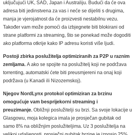
uključujući UK, SAD, Japan i Australiju. Budući da će ova
adresa biti jedinstvena za vas i neće se dijeliti s drugima,
manja je vjerojatnost da će proizvesti nestabilnu vezu.
Također vam može pomoći da izbjegnete biti blokirani od
strane platformi za streaming, što se ponekad može dogoditi
ako platforma otkrije kako IP adresu koristi više ljudi.
Postoji zbirka poslužitelja optimiziranih za P2P u raznim
zemljama.
A ako se spojite na poslužitelj koji ne podržava
torrenting, automatski ćete biti preusmjereni na onaj koji
podržava (u Kanadi ili Nizozemskoj).
Njegov NordLynx protokol optimiziran za brzinu
omogućuje vam besprijekorni streaming i
preuzimanje.
Obližnji poslužitelji su brzi. Sa svoje lokacije u
Glasgowu, moja kolegica imala je prosječan gubitak od
samo 8% na obližnjim poslužiteljima. Uz 3 poslužitelja na
velikoj udaljenosti, prosječni gubitak brzine je iznosio 25%,