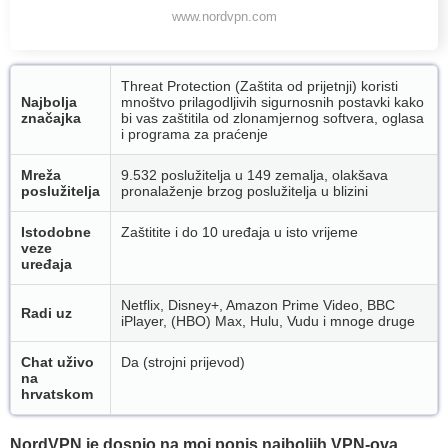
www.nordvpn.com
Threat Protection (Zaštita od prijetnji) koristi
Najbolja
mnoštvo prilagodljivih sigurnosnih postavki kako
značajka
bi vas zaštitila od zlonamjernog softvera, oglasa
i programa za praćenje
Mreža
9.532 poslužitelja u 149 zemalja, olakšava
poslužitelja
pronalaženje brzog poslužitelja u blizini
Istodobne
Zaštitite i do 10 uređaja u isto vrijeme
veze
uređaja
Netflix, Disney+, Amazon Prime Video, BBC
Radi uz
iPlayer, (HBO) Max, Hulu, Vudu i mnoge druge
Chat uživo
Da (strojni prijevod)
na
hrvatskom
NordVPN je dospio na moj popis najboljih VPN-ova