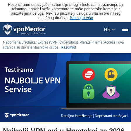
Recenziramo dobavljače na temelju strogih testova i istraživanja, ali
uzimamo u obzir i vaše komentare te naše partnerske komisije s
pružateljima usluga. Neki su pružatelji usluga u vlasništvu našeg
matičnog društva.
Saznajte više
HR
Napomena urednika: ExpressVPN, Cyberghost, Private Internet Access i ova
stranica su dio iste vlasničke grupe.
Razumio!
Najbolji VPN-ovi u Hrvatskoj za 2026.