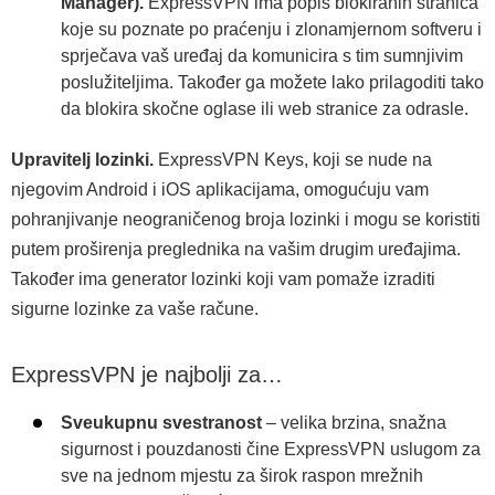
Manager).
ExpressVPN ima popis blokiranih stranica
koje su poznate po praćenju i zlonamjernom softveru i
sprječava vaš uređaj da komunicira s tim sumnjivim
poslužiteljima. Također ga možete lako prilagoditi tako
da blokira skočne oglase ili web stranice za odrasle.
Upravitelj lozinki.
ExpressVPN Keys, koji se nude na
njegovim Android i iOS aplikacijama, omogućuju vam
pohranjivanje neograničenog broja lozinki i mogu se koristiti
putem proširenja preglednika na vašim drugim uređajima.
Također ima generator lozinki koji vam pomaže izraditi
sigurne lozinke za vaše račune.
ExpressVPN je najbolji za…
Sveukupnu svestranost
– velika brzina, snažna
sigurnost i pouzdanosti čine ExpressVPN uslugom za
sve na jednom mjestu za širok raspon mrežnih