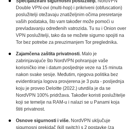
Specijalizirani sigurnosni poslužitelji.
NordVPN
Double VPN-ovi (multi-hop) i prikriveni (obfuscation)
poslužitelji otežavaju znatiželjnim očima presretanje
vaših podataka, što vam također može pomoći u
prevladavanju određenih vatrozida. Tu su i Onion over
VPN poslužitelji, tako da se možete sigurno spojiti na
Tor bez potrebe za preuzimanjem Tor preglednika.
Zajamčena zaštita privatnosti.
Malo je
zabrinjavajuće što NordVPN pohranjuje vaše
korisničko ime i datum posljednje veze na 15 minuta
nakon svake sesije. Međutim, njegova politika bez
evidentiranja logova provjerena je 3 puta - posljednja
koju je proveo Deloitte (2022.) utvrdila je da se
NordVPN 100% pridržava. Također koristi poslužitelje
koji se temelje na RAM-u i nalazi se u Panami koja
štiti privatnost.
Osnove sigurnosti i više.
NordVPN uključuje
sigurnosni prekidač (kill switch) s 2 postavke (za