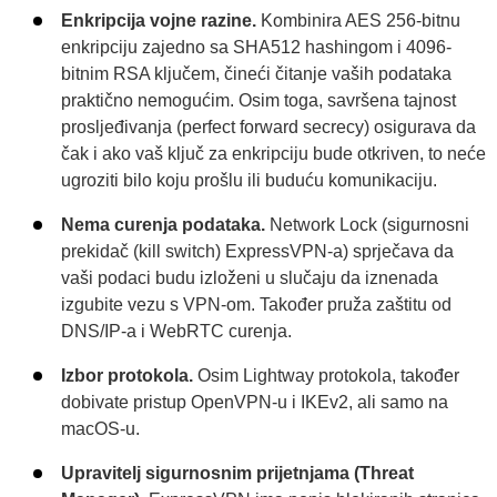
Enkripcija vojne razine.
Kombinira AES 256-bitnu
enkripciju zajedno sa SHA512 hashingom i 4096-
bitnim RSA ključem, čineći čitanje vaših podataka
praktično nemogućim. Osim toga, savršena tajnost
prosljeđivanja (perfect forward secrecy) osigurava da
čak i ako vaš ključ za enkripciju bude otkriven, to neće
ugroziti bilo koju prošlu ili buduću komunikaciju.
Nema curenja podataka.
Network Lock (sigurnosni
prekidač (kill switch) ExpressVPN-a) sprječava da
vaši podaci budu izloženi u slučaju da iznenada
izgubite vezu s VPN-om. Također pruža zaštitu od
DNS/IP-a i WebRTC curenja.
Izbor protokola.
Osim Lightway protokola, također
dobivate pristup OpenVPN-u i IKEv2, ali samo na
macOS-u.
Upravitelj sigurnosnim prijetnjama (Threat