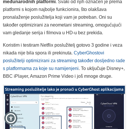
međunarodnih platformi
. Svaki od njih označen je prema
platformi s kojom najbolje funkcionira, što olakšava
pronalaženje poslužitelja koji vam je potreban. Oni su
također optimizirani za neometani streaming, omogućujući
vam gledanje serija i filmova u HD-u bez prekida.
Koristim i testiram Netflix poslužitelj gotovo 3 godine i veza
nikada nije bila spora ili prekinuta.
CyberGhostovi
poslužitelji optimizirani za streaming također dosljedno rade
s platformama za koje su namijenjeni
. To uključuje Disney+,
BBC iPlayer, Amazon Prime Video i još mnoge druge.