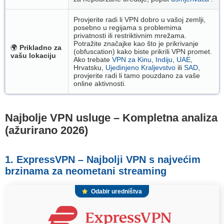
Provjerite radi li VPN dobro u vašoj zemlji,
posebno u regijama s problemima
privatnosti ili restriktivnim mrežama.
Potražite značajke kao što je prikrivanje
🌍
Prikladno za
(obfuscation) kako biste prikrili VPN promet.
vašu lokaciju
Ako trebate
VPN za Kinu
,
Indiju
,
UAE
,
Hrvatsku,
Ujedinjeno Kraljevstvo
ili
SAD
,
provjerite radi li tamo pouzdano za vaše
online aktivnosti.
Najbolje VPN usluge – Kompletna analiza
(ažurirano 2026)
1. ExpressVPN – Najbolji VPN s najvećim
brzinama za neometani streaming
Odabir uredništva