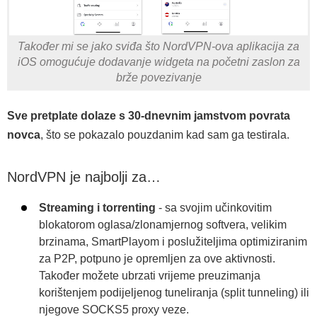
Također mi se jako sviđa što NordVPN-ova aplikacija za
iOS omogućuje dodavanje widgeta na početni zaslon za
brže povezivanje
Sve pretplate dolaze s 30-dnevnim jamstvom povrata
novca
, što se pokazalo pouzdanim kad sam ga testirala.
NordVPN je najbolji za…
Streaming i torrenting
- sa svojim učinkovitim
blokatorom oglasa/zlonamjernog softvera, velikim
brzinama, SmartPlayom i poslužiteljima optimiziranim
za P2P, potpuno je opremljen za ove aktivnosti.
Također možete ubrzati vrijeme preuzimanja
korištenjem podijeljenog tuneliranja (split tunneling) ili
njegove SOCKS5 proxy veze.