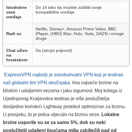
Istodobne
Do 14 tako da možete zaštititi svoje
veze
kompatibilne uređaje
uređaja
Netflix, Disney+, Amazon Prime Video, BBC
Radi uz
iPlayer, (HBO) Max, Hulu, Vudu, DAZN i mnoge
druge
Chat uživo
Da (strojni prijevod)
na
hrvatskom
ExpressVPN najbolji je sveobuhvatni VPN koji je testirao
naš globalni tim VPN stručnjaka
. Ima najveće brzine na
bliskim i udaljenim vezama i jaku sigurnost. Moj kolega iz
Ujedinjenog Kraljevstva testirao je više poslužitelja
dosljedno koristeći Lightway protokol optimiziran za brzinu.
U prosjeku, to je jedva utjecalo na brzinu veze.
Lokalne
brzine usporile su se za samo 5%, dok su neki
poslužitelji udaljeni tisućama milja zabilježili pad od