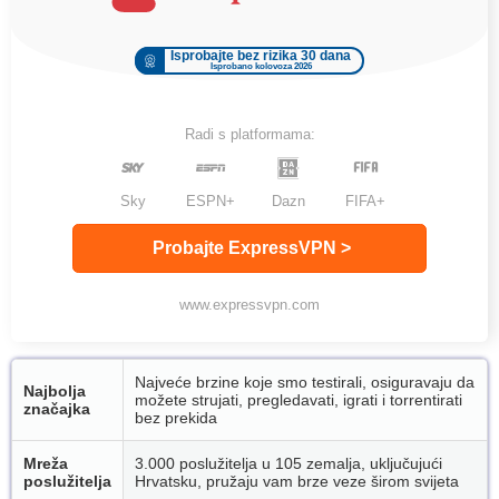
Isprobajte bez rizika 30 dana
Isprobano kolovoza 2026
Radi s platformama:
Sky
ESPN+
Dazn
FIFA+
Probajte ExpressVPN >
www.expressvpn.com
Najveće brzine koje smo testirali, osiguravaju da
Najbolja
možete strujati, pregledavati, igrati i torrentirati
značajka
bez prekida
Mreža
3.000 poslužitelja u 105 zemalja, uključujući
poslužitelja
Hrvatsku, pružaju vam brze veze širom svijeta