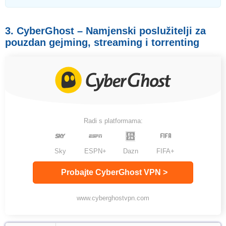
3. CyberGhost – Namjenski poslužitelji za
pouzdan gejming, streaming i torrenting
Radi s platformama:
Sky
ESPN+
Dazn
FIFA+
Probajte CyberGhost VPN >
www.cyberghostvpn.com