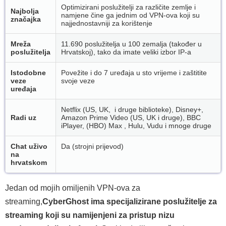
Optimizirani poslužitelji za različite zemlje i
Najbolja
namjene čine ga jednim od VPN-ova koji su
značajka
najjednostavniji za korištenje
Mreža
11.690 poslužitelja u 100 zemalja (također u
poslužitelja
Hrvatskoj), tako da imate veliki izbor IP-a
Istodobne
Povežite i do 7 uređaja u sto vrijeme i zaštitite
veze
svoje veze
uređaja
Netflix (US, UK, i druge biblioteke), Disney+,
Radi uz
Amazon Prime Video (US, UK i druge), BBC
iPlayer, (HBO) Max , Hulu, Vudu i mnoge druge
Chat uživo
Da (strojni prijevod)
na
hrvatskom
Jedan od mojih omiljenih VPN-ova za
streaming,
CyberGhost ima specijalizirane poslužitelje za
streaming koji su namijenjeni za pristup nizu