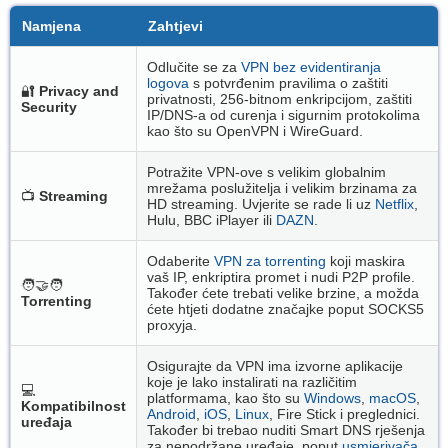
Namjena
Zahtjevi
Odlučite se za
VPN bez evidentiranja
logova
s potvrđenim pravilima o zaštiti
🔐
Privacy and
privatnosti, 256-bitnom enkripcijom, zaštiti
Security
IP/DNS-a od curenja i sigurnim protokolima
kao što su OpenVPN i WireGuard.
Potražite VPN-ove s velikim globalnim
mrežama poslužitelja i velikim brzinama za
📺
Streaming
HD streaming. Uvjerite se rade li uz
Netflix
,
Hulu, BBC iPlayer ili
DAZN
.
Odaberite
VPN za torrenting
koji maskira
vaš IP, enkriptira promet i nudi P2P profile.
🧑‍🤝‍🧑
Također ćete trebati velike brzine, a možda
Torrenting
ćete htjeti dodatne značajke poput SOCKS5
proxyja.
Osigurajte da VPN ima izvorne aplikacije
koje je lako instalirati na različitim
💻
platformama, kao što su
Windows
,
macOS
,
Kompatibilnost
Android
,
iOS
,
Linux
, Fire Stick i preglednici.
uređaja
Također bi trebao nuditi Smart DNS rješenja
za nepodržane uređaje, poput
usmjerivača
.