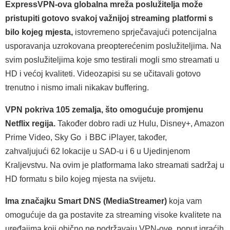
ExpressVPN-ova globalna mreža poslužitelja može
pristupiti gotovo svakoj važnijoj streaming platformi s
bilo kojeg mjesta,
istovremeno sprječavajući potencijalna
usporavanja uzrokovana preopterećenim poslužiteljima. Na
svim poslužiteljima koje smo testirali mogli smo streamati u
HD i većoj kvaliteti. Videozapisi su se učitavali gotovo
trenutno i nismo imali nikakav buffering.
VPN pokriva 105 zemalja, što omogućuje promjenu
Netflix regija.
Također dobro radi uz Hulu, Disney+, Amazon
Prime Video, Sky Go i BBC iPlayer, također,
zahvaljujući 62 lokacije u SAD-u i 6 u Ujedinjenom
Kraljevstvu. Na ovim je platformama lako streamati sadržaj u
HD formatu s bilo kojeg mjesta na svijetu.
Ima značajku Smart DNS (MediaStreamer)
koja vam
omogućuje da ga postavite za streaming visoke kvalitete na
uređajima koji obično ne podržavaju VPN-ove, poput igraćih