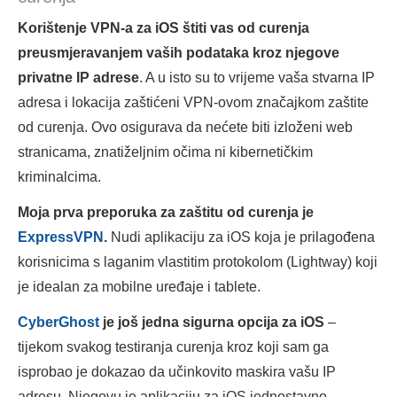
Korištenje VPN-a za iOS štiti vas od curenja
preusmjeravanjem vaših podataka kroz njegove
privatne IP adrese
. A u isto su to vrijeme vaša stvarna IP
adresa i lokacija zaštićeni VPN-ovom značajkom zaštite
od curenja. Ovo osigurava da nećete biti izloženi web
stranicama, znatiželjnim očima ni kibernetičkim
kriminalcima.
Moja prva preporuka za zaštitu od curenja je
ExpressVPN
.
Nudi aplikaciju za iOS koja je prilagođena
korisnicima s laganim vlastitim protokolom (Lightway) koji
je idealan za mobilne uređaje i tablete.
CyberGhost
je još jedna sigurna opcija za iOS
–
tijekom svakog testiranja curenja kroz koji sam ga
isprobao je dokazao da učinkovito maskira vašu IP
adresu. Njegovu je aplikaciju za iOS jednostavno