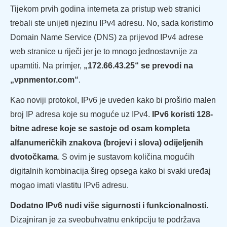
Tijekom prvih godina interneta za pristup web stranici
trebali ste unijeti njezinu IPv4 adresu. No, sada koristimo
Domain Name Service (DNS) za prijevod IPv4 adrese
web stranice u riječi jer je to mnogo jednostavnije za
upamtiti. Na primjer,
„172.66.43.25“ se prevodi na
„vpnmentor.com“
.
Kao noviji protokol, IPv6 je uveden kako bi proširio malen
broj IP adresa koje su moguće uz IPv4.
IPv6 koristi 128-
bitne adrese koje se sastoje od osam kompleta
alfanumeričkih znakova (brojevi i slova) odijeljenih
dvotočkama
. S ovim je sustavom količina mogućih
digitalnih kombinacija šireg opsega kako bi svaki uređaj
mogao imati vlastitu IPv6 adresu.
Dodatno IPv6 nudi više sigurnosti i funkcionalnosti
.
Dizajniran je za sveobuhvatnu enkripciju te podržava