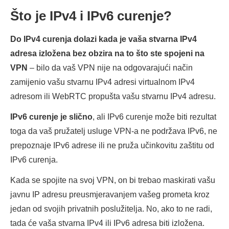
Što je IPv4 i IPv6 curenje?
Do IPv4 curenja dolazi kada je vaša stvarna IPv4
adresa izložena bez obzira na to što ste spojeni na
VPN
– bilo da vaš VPN nije na odgovarajući način
zamijenio vašu stvarnu IPv4 adresi virtualnom IPv4
adresom ili WebRTC propušta vašu stvarnu IPv4 adresu.
IPv6 curenje je slično
, ali IPv6 curenje može biti rezultat
toga da vaš pružatelj usluge VPN-a ne podržava IPv6, ne
prepoznaje IPv6 adrese ili ne pruža učinkovitu zaštitu od
IPv6 curenja.
Kada se spojite na svoj VPN, on bi trebao maskirati vašu
javnu IP adresu preusmjeravanjem vašeg prometa kroz
jedan od svojih privatnih poslužitelja. No, ako to ne radi,
tada će vaša stvarna IPv4 ili IPv6 adresa biti izložena.