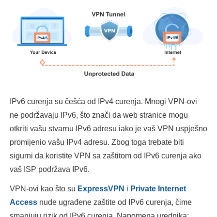
IPv6 curenja su češća od IPv4 curenja. Mnogi VPN-ovi
ne podržavaju IPv6, što znači da web stranice mogu
otkriti vašu stvarnu IPv6 adresu iako je vaš VPN uspješno
promijenio vašu IPv4 adresu. Zbog toga trebate biti
sigurni da koristite VPN sa zaštitom od IPv6 curenja ako
vaš ISP podržava IPv6.
VPN-ovi kao što su
ExpressVPN
i
Private Internet
Access
nude ugrađene zaštite od IPv6 curenja, čime
smanjuju rizik od IPv6 curenja. Napomena urednika: