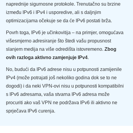
naprednije sigurnosne protokole. Trenutačno su brzine
između IPv6 i IPv4 i usporedive, ali s daljnjim
optimizacijama očekuje se da će IPv6 postati brža.
Povrh toga, IPv6 je učinkovitija – na primjer, omogućava
višesmjerno adresiranje što štedi vašu propusnost
slanjem medija na više odredišta istovremeno.
Zbog
ovih razloga aktivno zamjenjuje IPv4
.
No, budući da IPv6 adrese nisu u potpunosti zamijenile
IPv4 (može potrajati još nekoliko godina dok se to ne
dogodi) i da neki VPN-ovi nisu u potpunosti kompatibilni
s IPv6 adresama, vaša stvarna IPv6 adresa može
procuriti ako vaš VPN ne podržava IPv6 ili aktivno ne
sprječava IPv6 curenja.