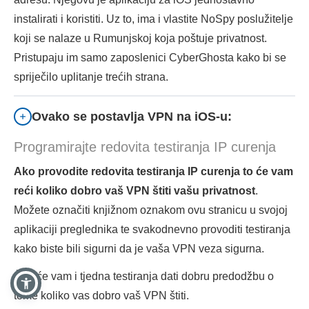
instalirati i koristiti. Uz to, ima i vlastite NoSpy poslužitelje
koji se nalaze u Rumunjskoj koja poštuje privatnost.
Pristupaju im samo zaposlenici CyberGhosta kako bi se
spriječilo uplitanje trećih strana.
Ovako se postavlja VPN na iOS-u:
Programirajte redovita testiranja IP curenja
Ako provodite redovita testiranja IP curenja to će vam
reći koliko dobro vaš VPN štiti vašu privatnost
.
Možete označiti knjižnom oznakom ovu stranicu u svojoj
aplikaciji preglednika te svakodnevno provoditi testiranja
kako biste bili sigurni da je vaša VPN veza sigurna.
Čak će vam i tjedna testiranja dati dobru predodžbu o
tome koliko vas dobro vaš VPN štiti.