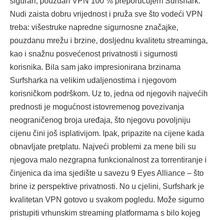
siguran, pouzdan VPN 100 % preporučujem Surfshark.
Nudi zaista dobru vrijednost i pruža sve što vodeći VPN
treba: višestruke napredne sigurnosne značajke,
pouzdanu mrežu i brzine, dosljednu kvalitetu streaminga,
kao i snažnu posvećenost privatnosti i sigurnosti
korisnika. Bila sam jako impresionirana brzinama
Surfsharka na velikim udaljenostima i njegovom
korisničkom podrškom. Uz to, jedna od njegovih najvećih
prednosti je mogućnost istovremenog povezivanja
neograničenog broja uređaja, što njegovu povoljniju
cijenu čini još isplativijom. Ipak, pripazite na cijene kada
obnavljate pretplatu. Najveći problemi za mene bili su
njegova malo nezgrapna funkcionalnost za torrentiranje i
činjenica da ima sjedište u savezu 9 Eyes Alliance – što
brine iz perspektive privatnosti. No u cjelini, Surfshark je
kvalitetan VPN gotovo u svakom pogledu. Može sigurno
pristupiti vrhunskim streaming platformama s bilo kojeg