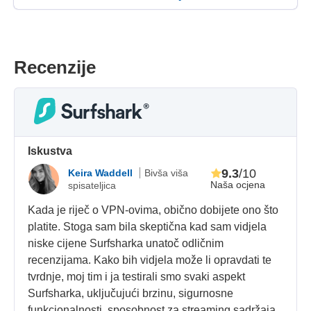
Recenzije
Iskustva
9.3
/10
Keira Waddell
Bivša viša
Naša ocjena
spisateljica
Kada je riječ o VPN-ovima, obično dobijete ono što
platite. Stoga sam bila skeptična kad sam vidjela
niske cijene Surfsharka unatoč odličnim
recenzijama. Kako bih vidjela može li opravdati te
tvrdnje, moj tim i ja testirali smo svaki aspekt
Surfsharka, uključujući brzinu, sigurnosne
funkcionalnosti, sposobnost za streaming sadržaja,