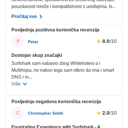
pouzdanost mreže i kompatibilnost s uređajima. Is...
Pročitaj sve
Posljednja pozitivna korisnička recenzija
8.0
/10
P
Petar
Dostojan skup značajki
Surfshark sam nabavio zbog Whitelisters-a i
Multihopa, no nakon toga sam otkrio da ima i smart
DNS i m
...
Više
Posljednja negativna korisnička recenzija
2.0
/10
C
Christopher Smith
Frustrating Experience with Surfshark - A