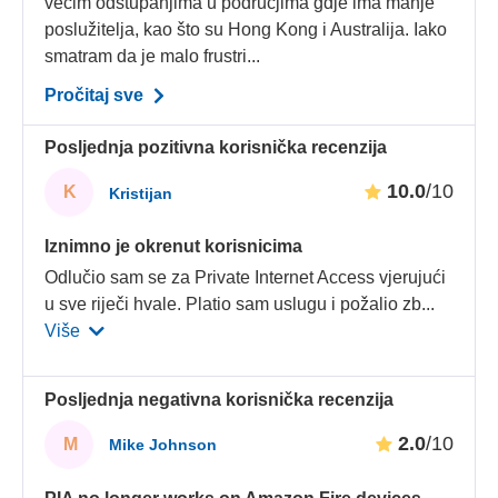
većim odstupanjima u područjima gdje ima manje
poslužitelja, kao što su Hong Kong i Australija. Iako
smatram da je malo frustri...
Pročitaj sve
Posljednja pozitivna korisnička recenzija
10.0
/10
K
Kristijan
Iznimno je okrenut korisnicima
Odlučio sam se za Private Internet Access vjerujući
u sve riječi hvale. Platio sam uslugu i požalio zb
...
Više
Posljednja negativna korisnička recenzija
2.0
/10
M
Mike Johnson