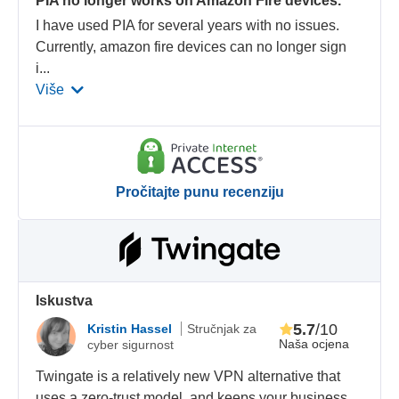
PIA no longer works on Amazon Fire devices.
I have used PIA for several years with no issues.
Currently, amazon fire devices can no longer sign
i
...
Više
Pročitajte punu recenziju
Iskustva
5.7
/10
Kristin Hassel
Stručnjak za
Naša ocjena
cyber sigurnost
Twingate is a relatively new VPN alternative that
uses a zero-trust model, and keeps your business