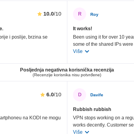
10.0
/10
R
Roy
e.
It works!
je i poslije, brzina se
Been using it for over 10 ye
some of the shared IPs were
Više
Posljednja negativna korisnička recenzija
(Recenzije korisnika nisu potvrđene)
6.0
/10
D
Davife
Rubbish rubbish
martphoneu na KODI ne mogu
VPN stops working on a regu
works decently. Customer se
Više