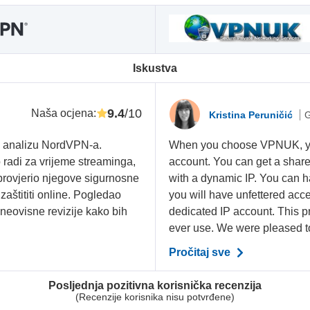
Iskustva
9.4
/10
Naša ocjena
:
Kristina Peruničić
G
u analizu NordVPN-a.
When you choose VPNUK, you
 radi za vrijeme streaminga,
account. You can get a share
 provjerio njegove sigurnosne
with a dynamic IP. You can h
zaštititi online. Pogledao
you will have unfettered acces
i neovisne revizije kako bih
dedicated IP account. This pr
ever use. We were pleased t
Pročitaj sve
Posljednja pozitivna korisnička recenzija
(Recenzije korisnika nisu potvrđene)