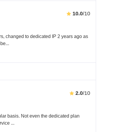
10.0
/10
ars, changed to dedicated IP 2 years ago as
 be
...
2.0
/10
lar basis. Not even the dedicated plan
rvice
...