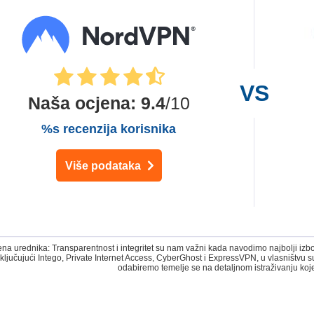
Naša ocjena
:
9.4
/10
%s recenzija korisnika
Više podataka
 urednika: Transparentnost i integritet su nam važni kada navodimo najbolji izbor
ključujući Intego, Private Internet Access, CyberGhost i ExpressVPN, u vlasništvu
odabiremo temelje se na detaljnom istraživanju koj