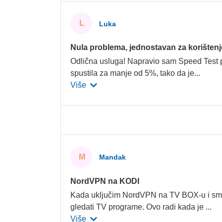
L
Luka
Nula problema, jednostavan za korištenj
Odlična usluga! Napravio sam Speed Test pri
spustila za manje od 5%, tako da je
...
Više
M
Mandak
NordVPN na KODI
Kada uključim NordVPN na TV BOX-u i s
gledati TV programe. Ovo radi kada je
...
Više