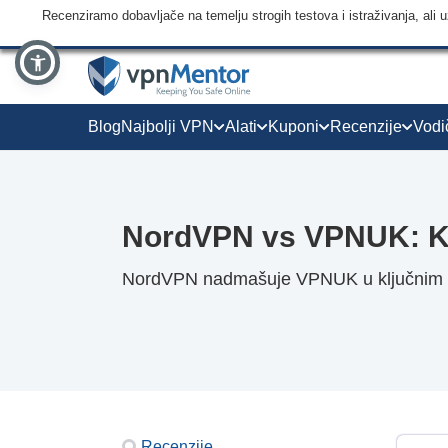
Recenziramo dobavljače na temelju strogih testova i istraživanja, ali
Blog
Najbolji VPN
Alati
Kuponi
Recenzije
Vodi
NordVPN vs VPNUK: Ko
NordVPN nadmašuje VPNUK u ključnim po
Recenzije