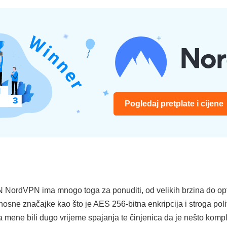
Pogledaj pretplate i cijene
 NordVPN ima mnogo toga za ponuditi, od velikih brzina do opti
nosne značajke kao što je AES 256-bitna enkripcija i stroga poli
a mene bili dugo vrijeme spajanja te činjenica da je nešto kompli