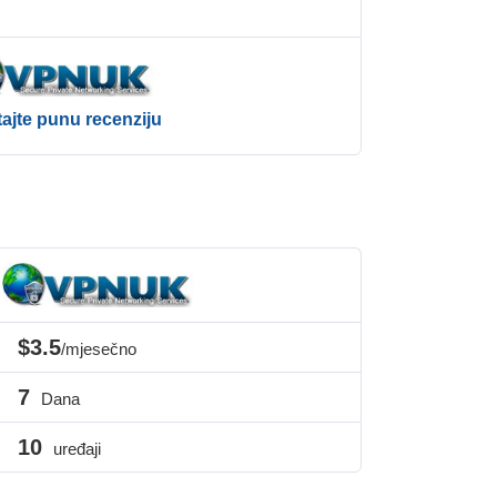
tajte punu recenziju
$3.5
/mjesečno
7
Dana
10
uređaji