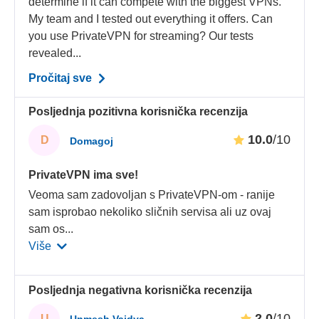
determine if it can compete with the biggest VPNs.
My team and I tested out everything it offers. Can
you use PrivateVPN for streaming? Our tests
revealed...
Pročitaj sve
Posljednja pozitivna korisnička recenzija
10.0
/10
D
Domagoj
PrivateVPN ima sve!
Veoma sam zadovoljan s PrivateVPN-om - ranije
sam isprobao nekoliko sličnih servisa ali uz ovaj
sam os
...
Više
Posljednja negativna korisnička recenzija
2.0
/10
U