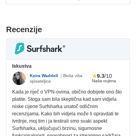
Recenzije
Iskustva
9.3
/10
Keira Waddell
Bivša viša
Naša ocjena
spisateljica
Kada je riječ o VPN-ovima, obično dobijete ono što
platite. Stoga sam bila skeptična kad sam vidjela
niske cijene Surfsharka unatoč odličnim
recenzijama. Kako bih vidjela može li opravdati te
tvrdnje, moj tim i ja testirali smo svaki aspekt
Surfsharka, uključujući brzinu, sigurnosne
funkcionalnosti, sposobnost za streaming sadržaja,