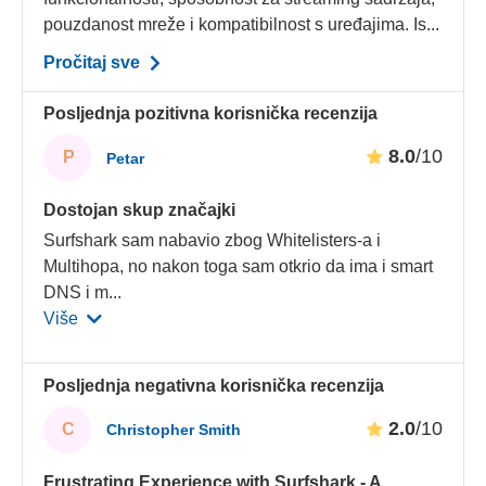
pouzdanost mreže i kompatibilnost s uređajima. Is...
Pročitaj sve
Posljednja pozitivna korisnička recenzija
8.0
/10
P
Petar
Dostojan skup značajki
Surfshark sam nabavio zbog Whitelisters-a i
Multihopa, no nakon toga sam otkrio da ima i smart
DNS i m
...
Više
Posljednja negativna korisnička recenzija
2.0
/10
C
Christopher Smith
Frustrating Experience with Surfshark - A