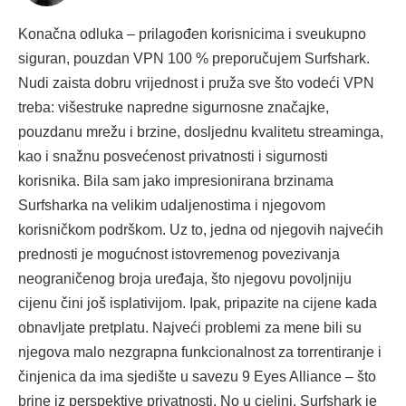
Konačna odluka – prilagođen korisnicima i sveukupno
siguran, pouzdan VPN 100 % preporučujem Surfshark.
Nudi zaista dobru vrijednost i pruža sve što vodeći VPN
treba: višestruke napredne sigurnosne značajke,
pouzdanu mrežu i brzine, dosljednu kvalitetu streaminga,
kao i snažnu posvećenost privatnosti i sigurnosti
korisnika. Bila sam jako impresionirana brzinama
Surfsharka na velikim udaljenostima i njegovom
korisničkom podrškom. Uz to, jedna od njegovih najvećih
prednosti je mogućnost istovremenog povezivanja
neograničenog broja uređaja, što njegovu povoljniju
cijenu čini još isplativijom. Ipak, pripazite na cijene kada
obnavljate pretplatu. Najveći problemi za mene bili su
njegova malo nezgrapna funkcionalnost za torrentiranje i
činjenica da ima sjedište u savezu 9 Eyes Alliance – što
brine iz perspektive privatnosti. No u cjelini, Surfshark je