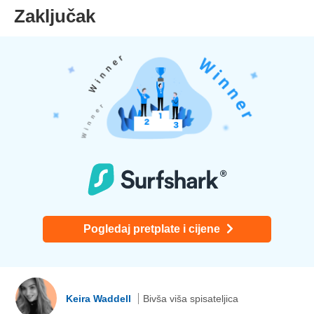
Zaključak
Pogledaj pretplate i cijene
Keira Waddell
Bivša viša spisateljica