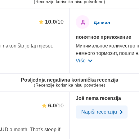
(Recenzije korisnika nisu potvrđene)
10.0
/10
Д
Даниил
понятное приложение
nakon što je taj mjesec
Минимальное количество н
немного тормозит, пошли н
Više
Posljednja negativna korisnička recenzija
(Recenzije korisnika nisu potvrđene)
Još nema recenzija
6.0
/10
Napiši recenziju
AUD a month. That's steep if