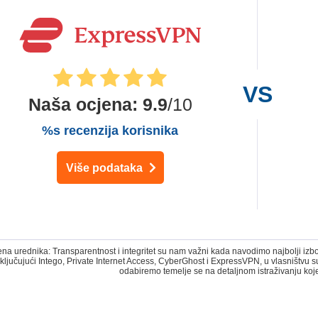
Naša ocjena
:
9.9
/10
%s recenzija korisnika
Više podataka
 urednika: Transparentnost i integritet su nam važni kada navodimo najbolji izbor
ključujući Intego, Private Internet Access, CyberGhost i ExpressVPN, u vlasništvu
odabiremo temelje se na detaljnom istraživanju koj