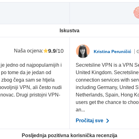
Iskustva
9.9
/10
Naša ocjena
:
Kristina Peruničić
G
e jedno od najpopularnijih i
Secretsline VPN is a VPN Se
e po tome da je jedan od
United Kingdom. Secretsline 
e zbog čega sam se htjela
connection services with ser
povoljniji VPN, ali često nudi
including Germany, United S
 novac. Drugi pristojni VPN-
Netherlands, Spain, Hong K
users get the chance to choo
an...
Pročitaj sve
Posljednja pozitivna korisnička recenzija