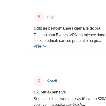
F
Filip
Odlične performanse i cijena je dobra.
Testirao sam ExpressVPN na mjesec dana i 
istekao odmah sam se pretplatio na go
...
Više
C
Charli
Ok, but expensive
Seems ok, but I wouldn't say it's worth $20
you live in a backwater like A
...