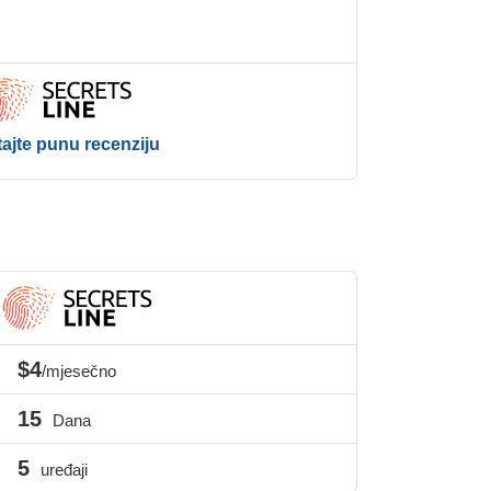
tajte punu recenziju
$4
/mjesečno
15
Dana
5
uređaji