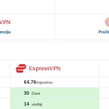
enziju
Proči
€4.76
/mjesečno
30
Dana
14
uređaji