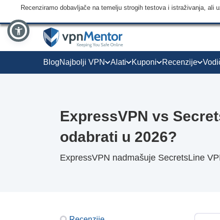
Recenziramo dobavljače na temelju strogih testova i istraživanja, ali
Blog
Najbolji VPN
Alati
Kuponi
Recenzije
Vodi
ExpressVPN vs Secret
odabrati u 2026?
ExpressVPN nadmašuje SecretsLine VPN 
Recenzije