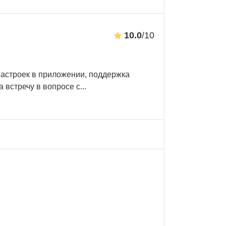
10.0
/10
астроек в приложении, поддержка
а встречу в вопросе с
...