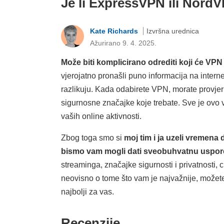
Je li ExpressVPN ili NordVP
Kate Richards
Izvršna urednica
Ažurirano 9. 4. 2025.
Može biti komplicirano odrediti koji će VP
vjerojatno pronašli puno informacija na inter
razlikuju. Kada odabirete VPN, morate provjeriti
sigurnosne značajke koje trebate. Sve je ovo v
vaših online aktivnosti.
Zbog toga smo si
moj tim i ja uzeli vremen
bismo vam mogli dati sveobuhvatnu uspo
streaminga, značajke sigurnosti i privatnosti, c
neovisno o tome što vam je najvažnije, možete
najbolji za vas.
Recenzije