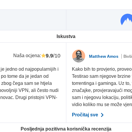
Iskustva
9.9
/10
Naša ocjena
:
Matthew Amos
Bivš
e jedno od najpopularnijih i
Kako bih to provjerio, prov
e po tome da je jedan od
Testirao sam njegove brzine 
e zbog čega sam se htjela
torrentinga i gaminga. Uz to
povoljniji VPN, ali često nudi
značajke, provjeravajući mogu
 novac. Drugi pristojni VPN-
sam i njegovu lokaciju, politi
vidio koliko mu se može vjero
Pročitaj sve
Posljednja pozitivna korisnička recenzija