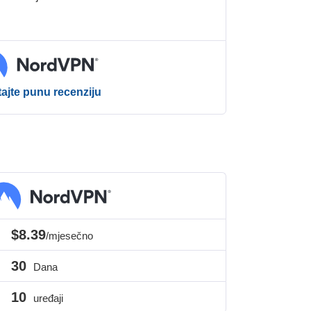
tajte punu recenziju
$8.39
/mjesečno
30
Dana
10
uređaji