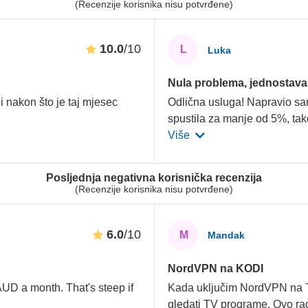
(Recenzije korisnika nisu potvrđene)
10.0
/10
L
Luka
Nula problema, jednostavan
nakon što je taj mjesec
Odlična usluga! Napravio sam
spustila za manje od 5%, tak
Više
Posljednja negativna korisnička recenzija
(Recenzije korisnika nisu potvrđene)
6.0
/10
M
Mandak
NordVPN na KODI
AUD a month. That's steep if
Kada uključim NordVPN na 
gledati TV programe. Ovo ra