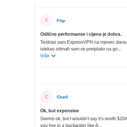
F
Filip
Odlične performanse i cijena je dobra.
Testirao sam ExpressVPN na mjesec dana i 
istekao odmah sam se pretplatio na go
...
Više
C
Charli
Ok, but expensive
Seems ok, but I wouldn't say it's worth $20
you live in a backwater like A
...