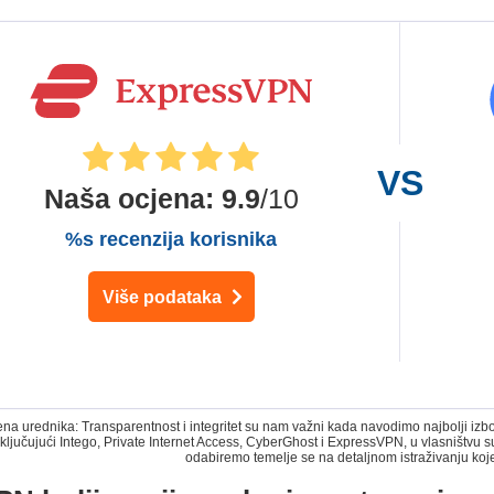
Naša ocjena
:
9.9
/10
%s recenzija korisnika
Više podataka
 urednika: Transparentnost i integritet su nam važni kada navodimo najbolji izbor
ključujući Intego, Private Internet Access, CyberGhost i ExpressVPN, u vlasništvu
odabiremo temelje se na detaljnom istraživanju koj