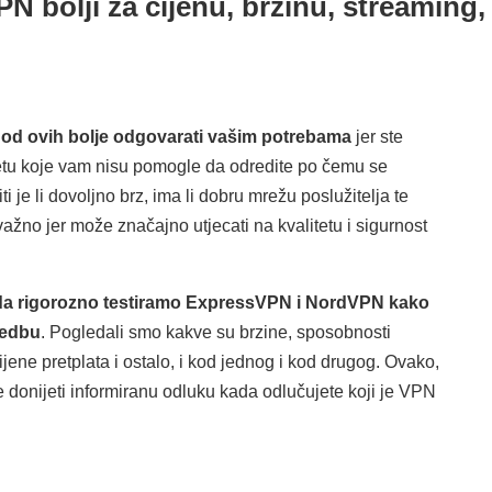
N bolji za cijenu, brzinu, streaming, 
N od ovih bolje odgovarati vašim potrebama
jer ste
netu koje vam nisu pomogle da odredite po čemu se
 je li dovoljno brz, ima li dobru mrežu poslužitelja te
ažno jer može značajno utjecati na kvalitetu i sigurnost
a da rigorozno testiramo ExpressVPN i NordVPN kako
redbu
. Pogledali smo kakve su brzine, sposobnosti
ijene pretplata i ostalo, i kod jednog i kod drugog. Ovako,
 donijeti informiranu odluku kada odlučujete koji je VPN