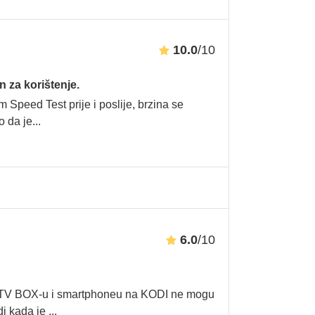
10.0
/10
 za korištenje.
 Speed Test prije i poslije, brzina se
o da je
...
6.0
/10
TV BOX-u i smartphoneu na KODI ne mogu
di kada je
...