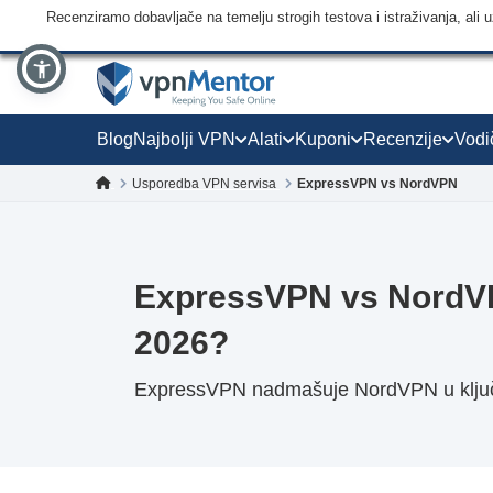
Recenziramo dobavljače na temelju strogih testova i istraživanja, ali
Blog
Najbolji VPN
Alati
Kuponi
Recenzije
Vodi
Usporedba VPN servisa
ExpressVPN vs NordVPN
ExpressVPN vs NordVP
2026?
ExpressVPN nadmašuje NordVPN u ključn