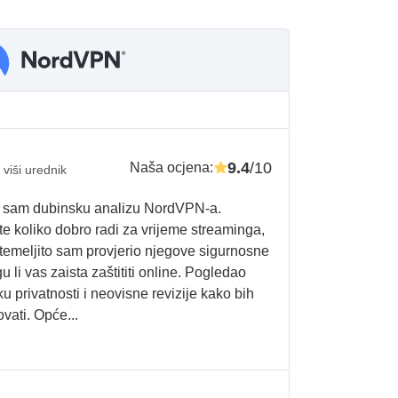
9.4
/10
Naša ocjena
:
i viši urednik
eo sam dubinsku analizu NordVPN-a.
te koliko dobro radi za vrijeme streaminga,
, temeljito sam provjerio njegove sigurnosne
 li vas zaista zaštititi online. Pogledao
ku privatnosti i neovisne revizije kako bih
vati. Opće...