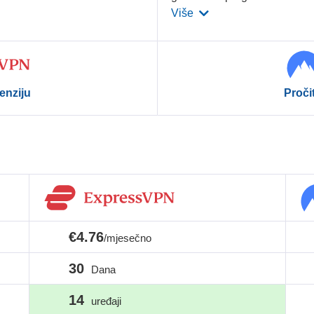
Više
enziju
Proči
€4.76
/mjesečno
30
Dana
14
uređaji