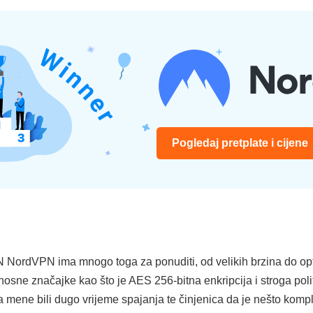
Pogledaj pretplate i cijene
 NordVPN ima mnogo toga za ponuditi, od velikih brzina do opti
nosne značajke kao što je AES 256-bitna enkripcija i stroga poli
a mene bili dugo vrijeme spajanja te činjenica da je nešto kompli