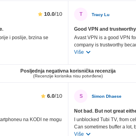
10.0
/10
T
Tracy Lu
e.
Good VPN and trustworth
je i poslije, brzina se
Avast VPN is a good VPN for b
company is trustworthy bec
Više
Posljednja negativna korisnička recenzija
(Recenzije korisnika nisu potvrđene)
6.0
/10
S
Simon Dhaese
Not bad. But not great eith
martphoneu na KODI ne mogu
I unblocked Tubi TV, from ce
Can sometimes buffer a lot, 
Više