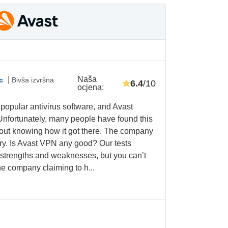
Naša
ic
Bivša izvršna
6.4
/10
ocjena
:
 popular antivirus software, and Avast
Unfortunately, many people have found this
out knowing how it got there. The company
ory. Is Avast VPN any good? Our tests
 strengths and weaknesses, but you can’t
he company claiming to h...