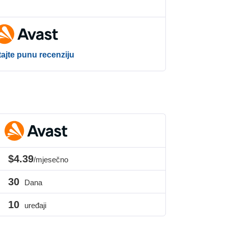
tajte punu recenziju
$4.39
/mjesečno
30
Dana
10
uređaji