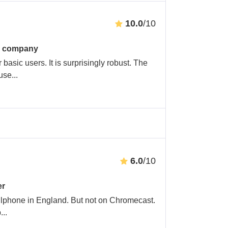
10.0
/10
y company
asic users. It is surprisingly robust. The
ause
...
6.0
/10
er
llphone in England. But not on Chromecast.
b
...