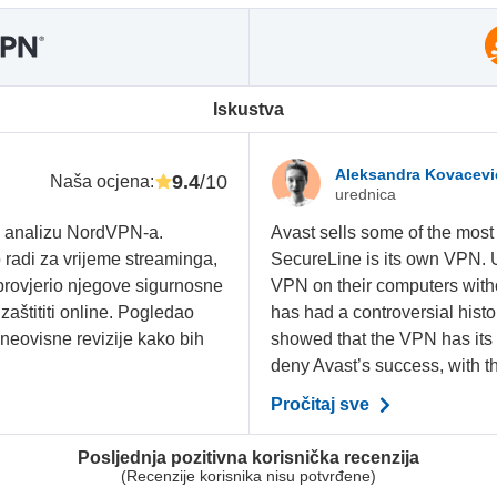
Iskustva
Aleksandra Kovacev
9.4
/10
Naša ocjena
:
urednica
u analizu NordVPN-a.
Avast sells some of the most
 radi za vrijeme streaminga,
SecureLine is its own VPN. 
 provjerio njegove sigurnosne
VPN on their computers with
zaštititi online. Pogledao
has had a controversial hist
i neovisne revizije kako bih
showed that the VPN has its
deny Avast’s success, with t
Pročitaj sve
Posljednja pozitivna korisnička recenzija
(Recenzije korisnika nisu potvrđene)