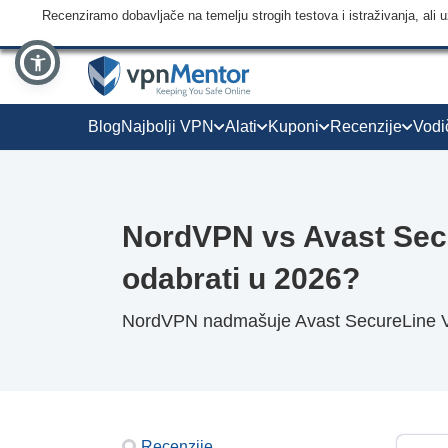
Recenziramo dobavljače na temelju strogih testova i istraživanja, ali
Blog
Najbolji VPN
Alati
Kuponi
Recenzije
Vodi
NordVPN vs Avast Sec
odabrati u 2026?
NordVPN nadmašuje Avast SecureLine VP
Recenzije