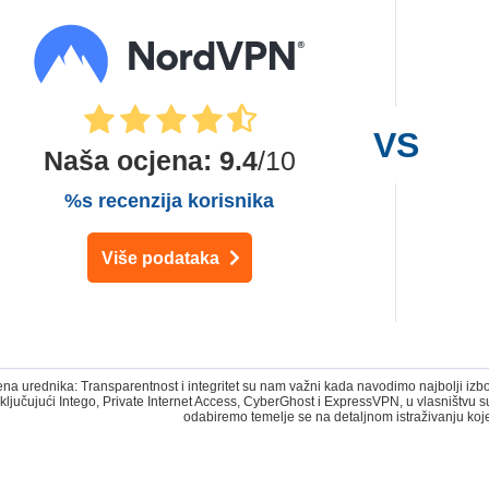
Naša ocjena
:
9.4
/10
%s recenzija korisnika
Više podataka
 urednika: Transparentnost i integritet su nam važni kada navodimo najbolji izbor
ključujući Intego, Private Internet Access, CyberGhost i ExpressVPN, u vlasništvu
odabiremo temelje se na detaljnom istraživanju koj