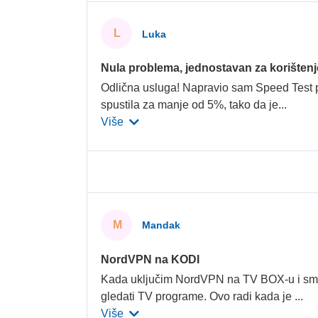
L
Luka
Nula problema, jednostavan za korištenj
Odlična usluga! Napravio sam Speed Test pri
spustila za manje od 5%, tako da je
...
Više
M
Mandak
NordVPN na KODI
Kada uključim NordVPN na TV BOX-u i s
gledati TV programe. Ovo radi kada je
...
Više