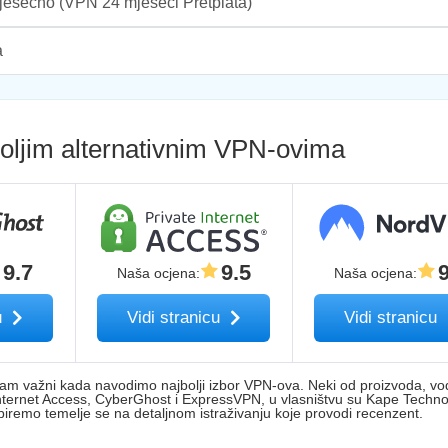
jesečno
(VPN 24 mjeseci Pretplata)
a
oljim alternativnim VPN-ovima
9.7
9.5
Naša ocjena
:
Naša ocjena
:
u
Vidi stranicu
Vidi stranicu
nam važni kada navodimo najbolji izbor VPN-ova. Neki od proizvoda, vo
te Internet Access, CyberGhost i ExpressVPN, u vlasništvu su Kape Techno
iremo temelje se na detaljnom istraživanju koje provodi recenzent.