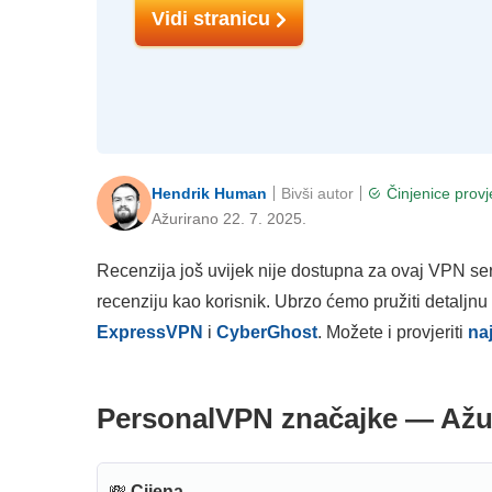
Vidi stranicu
Hendrik Human
Bivši autor
Činjenice prov
Ažurirano 22. 7. 2025.
Recenzija još uvijek nije dostupna za ovaj VPN serv
recenziju kao korisnik. Ubrzo ćemo pružiti detaljnu
ExpressVPN
i
CyberGhost
. Možete i provjeriti
na
PersonalVPN značajke — Ažur
💸
Cijena