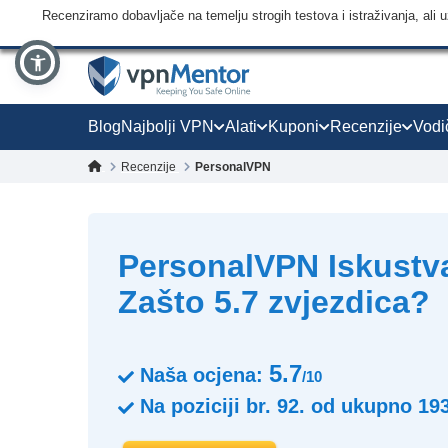
Recenziramo dobavljače na temelju strogih testova i istraživanja, ali
Blog
Najbolji VPN
Alati
Kuponi
Recenzije
Vodi
Recenzije
PersonalVPN
PersonalVPN Iskustva
Zašto 5.7 zvjezdica?
5.7
Naša ocjena:
/10
Na poziciji br.
92.
od ukupno
19