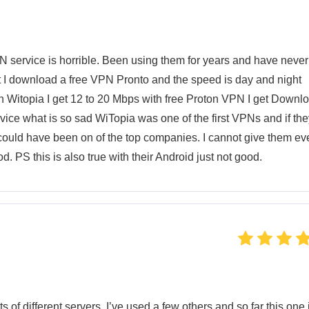
 service is horrible. Been using them for years and have never
at I download a free VPN Pronto and the speed is day and night
h Witopia I get 12 to 20 Mbps with free Proton VPN I get Downl
rvice what is so sad WiTopia was one of the first VPNs and if th
 could have been on of the top companies. I cannot give them ev
 PS this is also true with their Android just not good.
s of different servers. I’ve used a few others and so far this one 