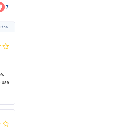
7
lužba
e.
e use