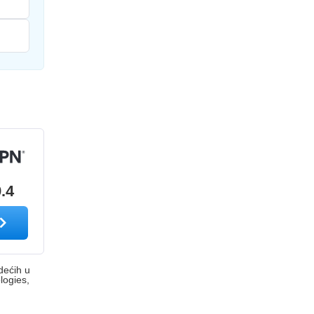
9.4
dećih u
logies,