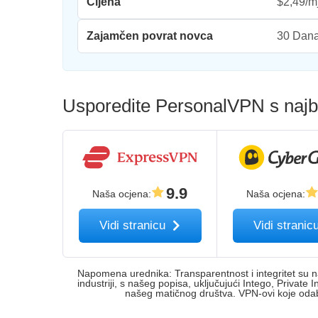
Cijena
$2,49/m
Zajamčen povrat novca
30 Dan
Usporedite PersonalVPN s najb
9.9
Naša ocjena
:
Naša ocjena
:
Vidi stranicu
Vidi stranic
Napomena urednika: Transparentnost i integritet su 
industriji, s našeg popisa, uključujući Intego, Priva
našeg matičnog društva. VPN-ovi koje odab