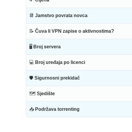
📆
Jamstvo povrata novca
📝
Čuva li VPN zapise o aktivnostima?
🖥
Broj servera
💻
Broj uređaja po licenci
🛡
Sigurnosni prekidač
🗺
Sjedište
📥
Podržava torrenting