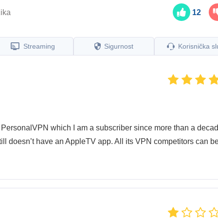
ika
12
Streaming
Sigurnost
Korisnička s
a / PersonalVPN which I am a subscriber since more than a decad
till doesn’t have an AppleTV app. All its VPN competitors can b