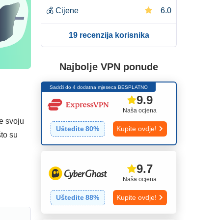
💰
Cijene
6.0
19 recenzija korisnika
Najbolje VPN ponude
Sadrži do 4 dodatna mjeseca BESPLATNO
9.9
Naša ocjena
te svoju
Uštedite
80
%
Kupite ovdje!
što su
9.7
Naša ocjena
Uštedite
88
%
Kupite ovdje!