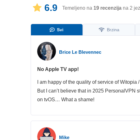
6.9
Temeljeno na
19
recenzija
na 2 jez
Svi
Brzina
Brice Le Blevennec
No Apple TV app!
I am happy of the quality of service of Witopi
But I can’t believe that in 2025 PersonalVPN s
on tvOS… What a shame!
Mike