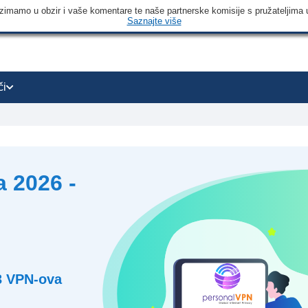
 uzimamo u obzir i vaše komentare te naše partnerske komisije s pružateljima 
Saznajte više
či
 2026 -
3
VPN-ova