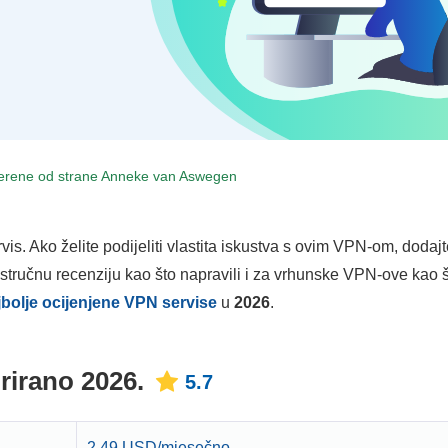
jerene od strane
Anneke van Aswegen
is. Ako želite podijeliti vlastita iskustva s ovim VPN-om, dodaj
 stručnu recenziju kao što napravili i za vrhunske VPN-ove kao 
jbolje ocijenjene VPN servise
u
2026
.
irano 2026.
5.7
2.49 USD/mjesečno