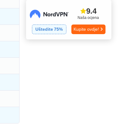
9.4
Naša ocjena
Uštedite
75
%
Kupite ovdje!