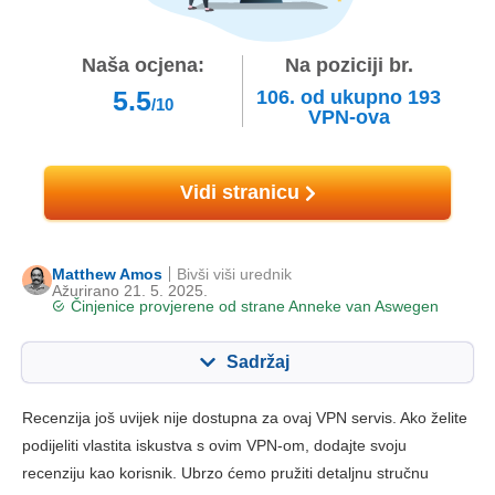
Naša ocjena:
Na poziciji br.
5.5
106.
od ukupno
193
/10
VPN-ova
Vidi stranicu
Matthew Amos
Bivši viši urednik
Ažurirano 21. 5. 2025.
Činjenice provjerene od strane
Anneke van Aswegen
Sadržaj
Sadržaj:
Naša ocjena:
Recenzija još uvijek nije dostupna za ovaj VPN servis. Ako želite
Ključne značajke
6.0
podijeliti vlastita iskustva s ovim VPN-om, dodajte svoju
recenziju kao korisnik. Ubrzo ćemo pružiti detaljnu stručnu
Instalacija i aplikacije
6.5