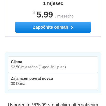
1 mjesec
$
5.99
/
mjesečno
Započnite odmah
Cijena
$2,50/mjesečno
(1-godišnji plan)
Zajamčen povrat novca
30 Dana
Usporedite VPN99 s najboljim alternativnim