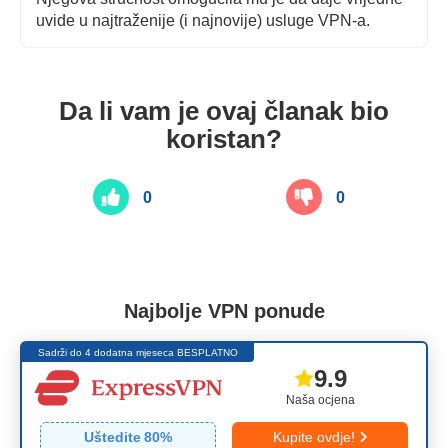
uvide u najtraženije (i najnovije) usluge VPN-a.
Da li vam je ovaj članak bio
koristan?
0
0
Najbolje VPN ponude
Sadrži do 4 dodatna mjeseca BESPLATNO
9.9
Naša ocjena
Uštedite
80
%
Kupite ovdje!