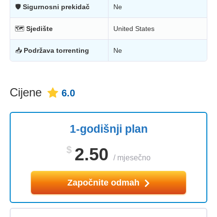
🛡
Sigurnosni prekidač
Ne
🗺
Sjedište
United States
📥
Podržava torrenting
Ne
Cijene
6.0
1-godišnji plan
$
2.50
/
mjesečno
Započnite odmah