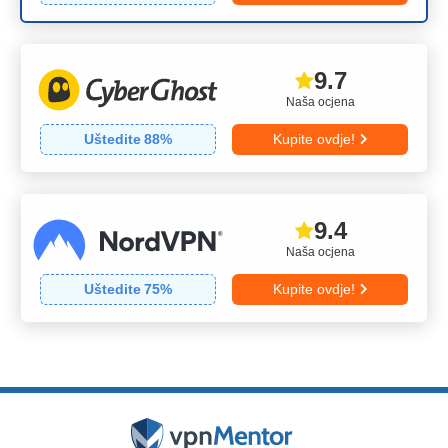
9.7
Naša ocjena
Uštedite
88
%
Kupite ovdje!
9.4
Naša ocjena
Uštedite
75
%
Kupite ovdje!