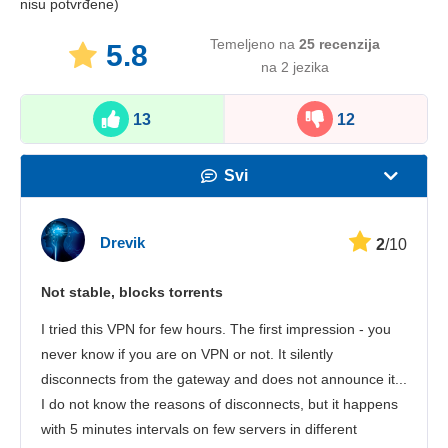
nisu potvrđene)
Temeljeno na
25
recenzija
5.8
na 2 jezika
13
12
Svi
Brzina
Drevik
2
/10
Streaming
Not stable, blocks torrents
Sigurnost
I tried this VPN for few hours. The first impression - you
Korisnička služba
never know if you are on VPN or not. It silently
disconnects from the gateway and does not announce it...
I do not know the reasons of disconnects, but it happens
with 5 minutes intervals on few servers in different