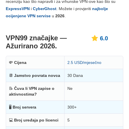
recenziju kao što napravili i za vrhunske VPN-ove kao što su
Cijene
6.0
ExpressVPN
i
CyberGhost
. Možete i provjeriti
najbolje
Pouzdanost i podrška
7.0
ocijenjene VPN servise
u
2026
.
VPN99 značajke —
6.0
Ažurirano 2026.
💸
Cijena
2.5 USD/mjesečno
📆
Jamstvo povrata novca
30 Dana
📝
Čuva li VPN zapise o
Ne
aktivnostima?
🖥
Broj servera
300+
💻
Broj uređaja po licenci
5