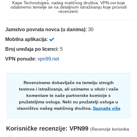
Kape Technologies, našeg matičnog društva. VPN-ovi koje
odabiremo temelje se na detaljnom istraživanju koje provodi
recenzent.
Jamstvo povrata novca (u danima):
30
Mobilna aplikacija:
Broj uređaja po licenci:
5
VPN ponude:
vpn99.net
Recenziramo dobavljače na temelju strogih
testova i istraživanja, ali uzimamo u obzir i vaše
komentare te naše partnerske komisije s
pružateljima usluga. Neki su pružatelji usluga u
vlasništvu našeg matičnog društva.
Saznajte više
Korisničke recenzije:
VPN99
(Recenzije korisnika