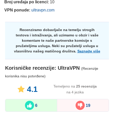
Broj uređaja po licenci:
10
VPN ponude:
ultravpn.com
Recenziramo dobavljače na temelju strogih
testova i istraživanja, ali uzimamo u obzir i vaše
komentare te naše partnerske komisije s
pružateljima usluga. Neki su pružatelji usluga u
vlasništvu našeg matičnog društva.
Saznajte više
Korisničke recenzije:
UltraVPN
(Recenzije
korisnika nisu potvrđene)
Temeljeno na
25
recenzija
4.1
na 4 jezika
6
19