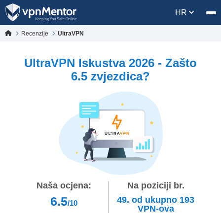
HR
Recenzije
UltraVPN
UltraVPN Iskustva 2026 - Zašto
6.5 zvjezdica?
Naša ocjena:
Na poziciji br.
6.5
49.
od ukupno
193
/10
VPN-ova