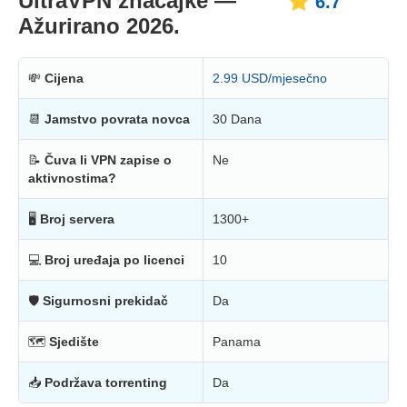
UltraVPN značajke —
6.7
Ažurirano 2026.
💸
Cijena
2.99 USD/mjesečno
📆
Jamstvo povrata novca
30 Dana
📝
Čuva li VPN zapise o
Ne
aktivnostima?
🖥
Broj servera
1300+
💻
Broj uređaja po licenci
10
🛡
Sigurnosni prekidač
Da
🗺
Sjedište
Panama
📥
Podržava torrenting
Da