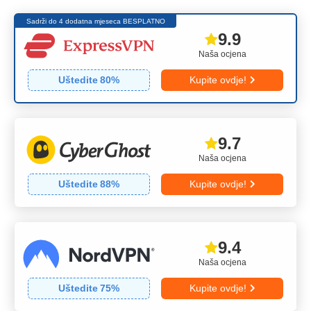
Sadrži do 4 dodatna mjeseca BESPLATNO
9.9
Naša ocjena
Uštedite
80
%
Kupite ovdje!
9.7
Naša ocjena
Uštedite
88
%
Kupite ovdje!
9.4
Naša ocjena
Uštedite
75
%
Kupite ovdje!