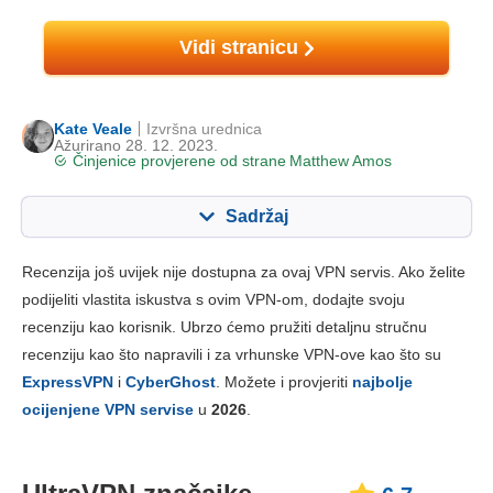
Vidi stranicu
Kate Veale
Izvršna urednica
Ažurirano 28. 12. 2023.
Činjenice provjerene od strane
Matthew Amos
Sadržaj
Sadržaj:
Naša ocjena:
Recenzija još uvijek nije dostupna za ovaj VPN servis. Ako želite
Ključne značajke
6.7
podijeliti vlastita iskustva s ovim VPN-om, dodajte svoju
recenziju kao korisnik. Ubrzo ćemo pružiti detaljnu stručnu
Instalacija i aplikacije
6.0
recenziju kao što napravili i za vrhunske VPN-ove kao što su
Cijene
8.0
ExpressVPN
i
CyberGhost
. Možete i provjeriti
najbolje
Pouzdanost i podrška
7.0
ocijenjene VPN servise
u
2026
.