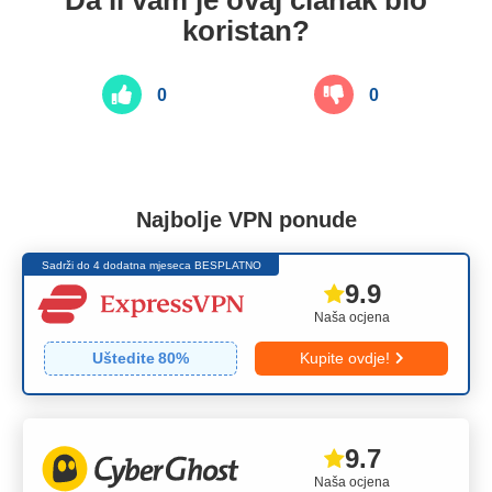
Da li vam je ovaj članak bio
koristan?
0
0
Najbolje VPN ponude
Sadrži do 4 dodatna mjeseca BESPLATNO
9.9
Naša ocjena
Uštedite
80
%
Kupite ovdje!
9.7
Naša ocjena