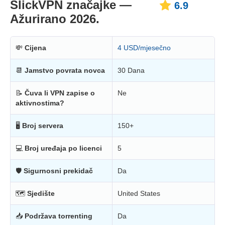
SlickVPN značajke —
6.9
Ažurirano 2026.
💸
Cijena
4 USD/mjesečno
📆
Jamstvo povrata novca
30 Dana
📝
Čuva li VPN zapise o
Ne
aktivnostima?
🖥
Broj servera
150+
💻
Broj uređaja po licenci
5
🛡
Sigurnosni prekidač
Da
🗺
Sjedište
United States
📥
Podržava torrenting
Da