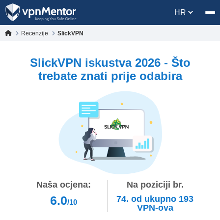
HR
Recenzije
SlickVPN
SlickVPN iskustva 2026 - Što
trebate znati prije odabira
Naša ocjena:
Na poziciji br.
6.0
74.
od ukupno
193
/10
VPN-ova