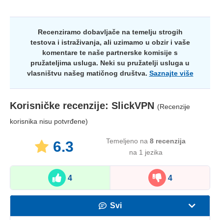
Recenziramo dobavljače na temelju strogih
testova i istraživanja, ali uzimamo u obzir i vaše
komentare te naše partnerske komisije s
pružateljima usluga. Neki su pružatelji usluga u
vlasništvu našeg matičnog društva.
Saznajte više
Korisničke recenzije:
SlickVPN
(Recenzije
korisnika nisu potvrđene)
Temeljeno na
8
recenzija
6.3
na 1 jezika
4
4
Svi