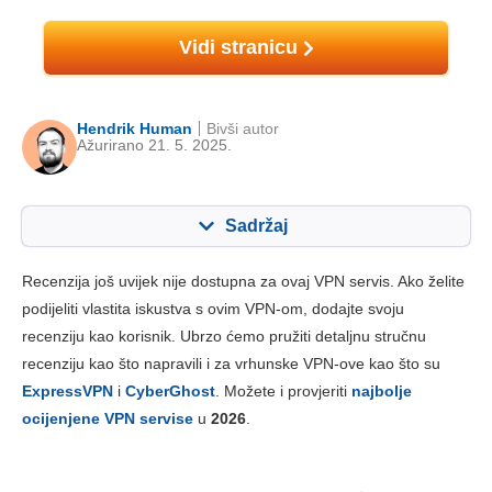
Vidi stranicu
Hendrik Human
Bivši autor
Ažurirano 21. 5. 2025.
Sadržaj
Sadržaj:
Naša ocjena:
Recenzija još uvijek nije dostupna za ovaj VPN servis. Ako želite
Ključne značajke
6.9
podijeliti vlastita iskustva s ovim VPN-om, dodajte svoju
recenziju kao korisnik. Ubrzo ćemo pružiti detaljnu stručnu
Instalacija i aplikacije
8.0
recenziju kao što napravili i za vrhunske VPN-ove kao što su
Cijene
9.6
ExpressVPN
i
CyberGhost
. Možete i provjeriti
najbolje
Pouzdanost i podrška
7.8
ocijenjene VPN servise
u
2026
.