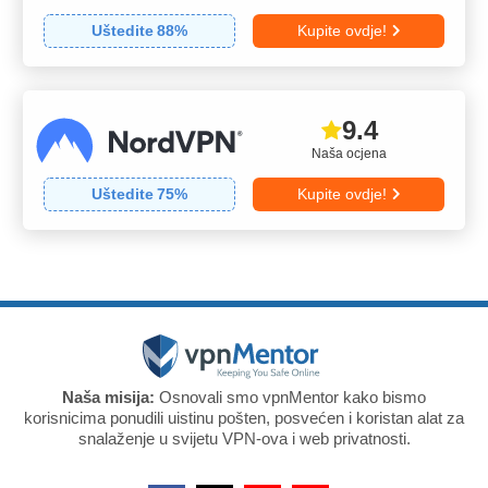
Uštedite
88
%
Kupite ovdje!
9.4
Naša ocjena
Uštedite
75
%
Kupite ovdje!
Naša misija:
Osnovali smo vpnMentor kako bismo
korisnicima ponudili uistinu pošten, posvećen i koristan alat za
snalaženje u svijetu VPN-ova i web privatnosti.