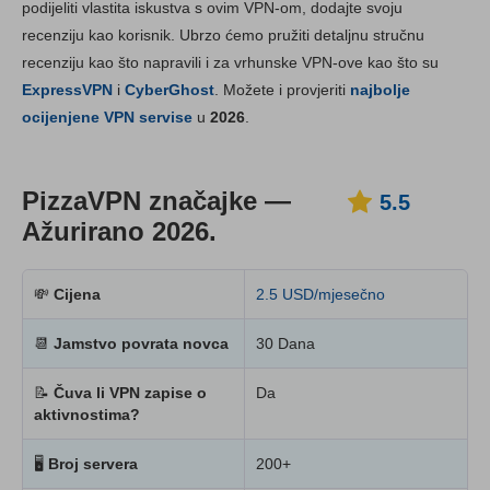
Ključne značajke
5.5
podijeliti vlastita iskustva s ovim VPN-om, dodajte svoju
recenziju kao korisnik. Ubrzo ćemo pružiti detaljnu stručnu
Instalacija i aplikacije
5.6
recenziju kao što napravili i za vrhunske VPN-ove kao što su
Cijene
3.6
ExpressVPN
i
CyberGhost
. Možete i provjeriti
najbolje
Pouzdanost i podrška
3.6
ocijenjene VPN servise
u
2026
.
PizzaVPN značajke —
5.5
Ažurirano 2026.
💸
Cijena
2.5 USD/mjesečno
📆
Jamstvo povrata novca
30 Dana
📝
Čuva li VPN zapise o
Da
aktivnostima?
🖥
Broj servera
200+