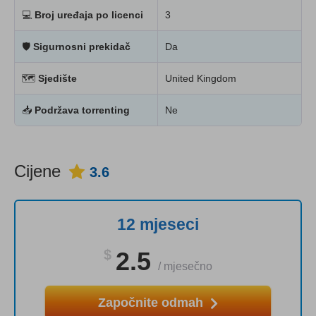
💻
Broj uređaja po licenci
3
🛡
Sigurnosni prekidač
Da
🗺
Sjedište
United Kingdom
📥
Podržava torrenting
Ne
Cijene
3.6
12 mjeseci
$
2.5
/
mjesečno
Započnite odmah