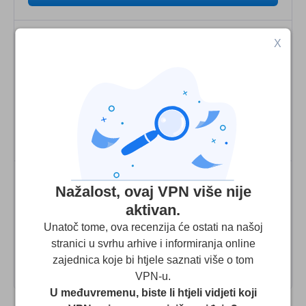
X
9.5
Naša ocjena
:
Vidi stranicu
Nažalost, ovaj VPN više nije
aktivan.
9.4
Unatoč tome, ova recenzija će ostati na našoj
Naša ocjena
:
stranici u svrhu arhive i informiranja online
Vidi stranicu
zajednica koje bi htjele saznati više o tom
VPN-u.
U međuvremenu, biste li htjeli vidjeti koji
Napomena urednika: Transparentnost i integritet su nam važni