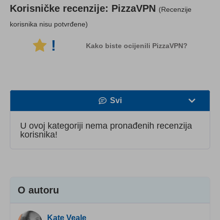
Korisničke recenzije:
PizzaVPN
(Recenzije
korisnika nisu potvrđene)
!
Kako biste ocijenili PizzaVPN?
Svi
Brzina
U ovoj kategoriji nema pronađenih recenzija
korisnika!
Streaming
Sigurnost
Korisnička služba
O autoru
Kate Veale