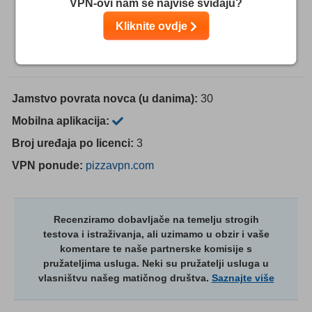
VPN-ovi nam se najviše sviđaju?
kada navodimo najbolji izbor VPN-ova. Neki od proizvoda,
vodećih u industriji, s našeg popisa, uključujući Intego, Private
Kliknite ovdje
Internet Access, CyberGhost i ExpressVPN, u vlasništvu su
Kape Technologies, našeg matičnog društva. VPN-ovi koje
odabiremo temelje se na detaljnom istraživanju koje provodi
recenzent.
Jamstvo povrata novca (u danima):
30
Mobilna aplikacija:
Broj uređaja po licenci:
3
VPN ponude:
pizzavpn.com
Recenziramo dobavljače na temelju strogih
testova i istraživanja, ali uzimamo u obzir i vaše
komentare te naše partnerske komisije s
pružateljima usluga. Neki su pružatelji usluga u
vlasništvu našeg matičnog društva.
Saznajte više