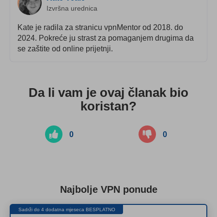
Izvršna urednica
Kate je radila za stranicu vpnMentor od 2018. do
2024. Pokreće ju strast za pomaganjem drugima da
se zaštite od online prijetnji.
Da li vam je ovaj članak bio
koristan?
0
0
Najbolje VPN ponude
Sadrži do 4 dodatna mjeseca BESPLATNO