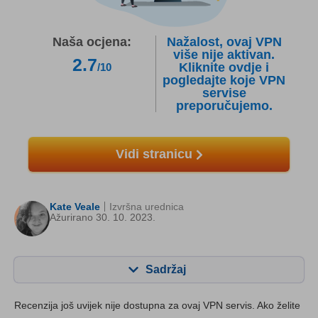
Naša ocjena:
Nažalost, ovaj VPN
više nije aktivan.
2.7
Kliknite ovdje i
/10
pogledajte koje VPN
servise
preporučujemo.
Vidi stranicu
Kate Veale
Izvršna urednica
Ažurirano 30. 10. 2023.
Sadržaj
Sadržaj:
Naša ocjena:
Recenzija još uvijek nije dostupna za ovaj VPN servis. Ako želite