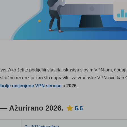
is. Ako želite podijeliti vlastita iskustva s ovim VPN-om, dodaj
 stručnu recenziju kao što napravili i za vrhunske VPN-ove kao 
jbolje ocijenjene VPN servise
u
2026
.
— Ažurirano 2026.
5.5
0 USD/mjesečno