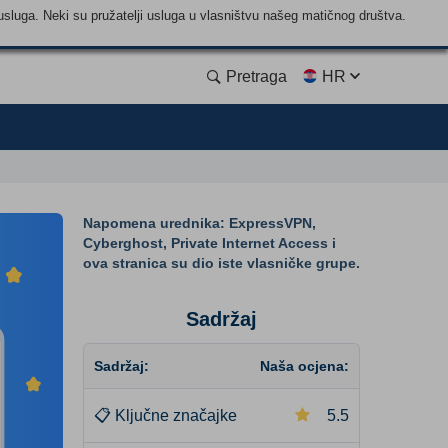
usluga. Neki su pružatelji usluga u vlasništvu našeg matičnog društva.
Pretraga
HR
Napomena urednika: ExpressVPN,
Cyberghost, Private Internet Access i
ova stranica su dio iste vlasničke grupe.
Sadržaj
Sadržaj:
Naša ocjena:
📋
Ključne značajke
5.5