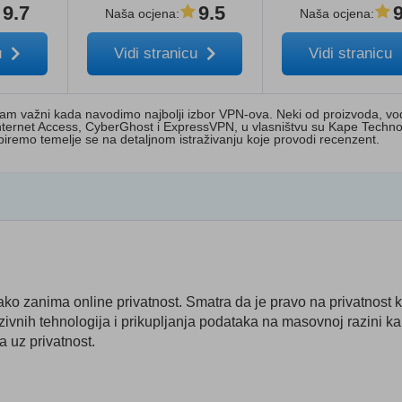
9.7
9.5
Naša ocjena
:
Naša ocjena
:
u
Vidi stranicu
Vidi stranicu
nam važni kada navodimo najbolji izbor VPN-ova. Neki od proizvoda, vo
te Internet Access, CyberGhost i ExpressVPN, u vlasništvu su Kape Techno
iremo temelje se na detaljnom istraživanju koje provodi recenzent.
 jako zanima online privatnost. Smatra da je pravo na privatnost 
zivnih tehnologija i prikupljanja podataka na masovnoj razini ka
 uz privatnost.