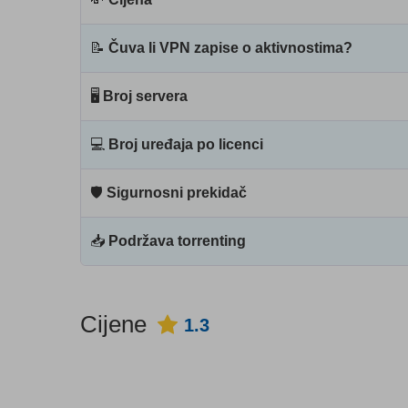
📝
Čuva li VPN zapise o aktivnostima?
🖥
Broj servera
💻
Broj uređaja po licenci
🛡
Sigurnosni prekidač
📥
Podržava torrenting
Cijene
1.3