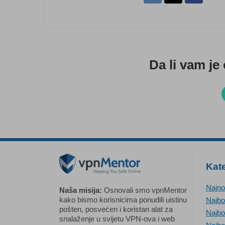
Da li vam je
Kate
Najno
Naša misija:
Osnovali smo vpnMentor
kako bismo korisnicima ponudili uistinu
Najbo
pošten, posvećen i koristan alat za
Najbo
snalaženje u svijetu VPN-ova i web