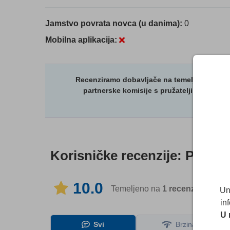
Jamstvo povrata novca (u danima):
0
Mobilna aplikacija:
Recenziramo dobavljače na temelju strogih t
partnerske komisije s pružateljima usluga
Korisničke recenzije:
Pengui
10.0
Temeljeno na
1
recenzija
na 1 j
Un
in
U 
Svi
Brzina