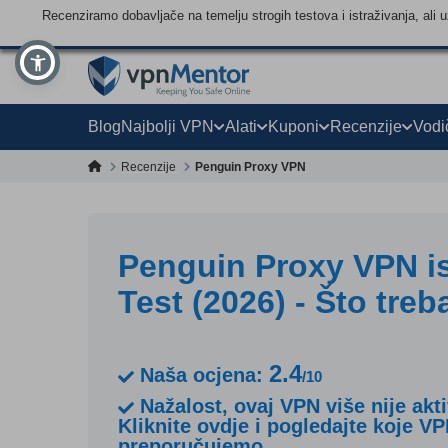
Recenziramo dobavljače na temelju strogih testova i istraživanja, ali
Blog
Najbolji VPN
Alati
Kuponi
Recenzije
Vodi
Recenzije
Penguin Proxy VPN
Penguin Proxy VPN i
Test (2026) - Što treb
2.4
Naša ocjena:
/10
Nažalost, ovaj VPN više nije akt
Kliknite ovdje i pogledajte koje V
preporučujemo.