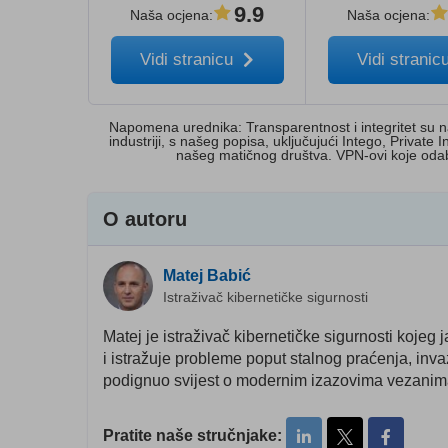
9.9
Naša ocjena
:
Naša ocjena
:
Vidi stranicu
Vidi stranic
Napomena urednika: Transparentnost i integritet su 
industriji, s našeg popisa, uključujući Intego, Priva
našeg matičnog društva. VPN-ovi koje odab
O autoru
Matej Babić
Istraživač kibernetičke sigurnosti
Matej je istraživač kibernetičke sigurnosti kojeg
i istražuje probleme poput stalnog praćenja, inva
podignuo svijest o modernim izazovima vezanima
Pratite naše stručnjake: