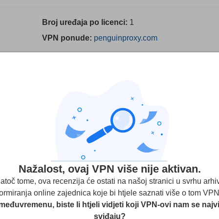
Broj uređaja po licenci:
1
VPN ponude:
penguinproxy.com
estova i istraživanja, ali uzimamo u obzir i vaše komentare te naš
. Neki su pružatelji usluga u vlasništvu našeg matičnog društva.
Saznajte više
n Proxy VPN
(Recenzije korisnika nisu potvrđene)
Nažalost, ovaj VPN više nije aktivan.
ezika
1
atoč tome, ova recenzija će ostati na našoj stranici u svrhu arhiv
formiranja online zajednica koje bi htjele saznati više o tom VPN
međuvremenu, biste li htjeli vidjeti koji VPN-ovi nam se najv
Streaming
Sigurnost
Korisnička s
sviđaju?