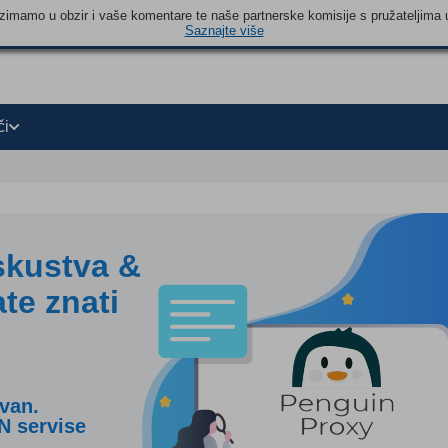
 uzimamo u obzir i vaše komentare te naše partnerske komisije s pružateljima 
Saznajte više
či
skustva &
ate znati
ivan.
PN servise