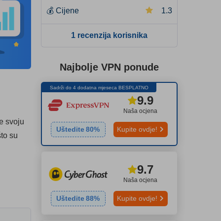
💰
Cijene
1.3
1 recenzija korisnika
Najbolje VPN ponude
Sadrži do 4 dodatna mjeseca BESPLATNO
9.9
Naša ocjena
te svoju
Uštedite
80
%
Kupite ovdje!
što su
9.7
Naša ocjena
Uštedite
88
%
Kupite ovdje!