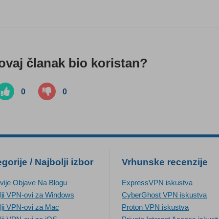
 ovaj članak bio koristan?
0
0
gorije / Najbolji izbor
Vrhunske recenzije
vije Objave Na Blogu
ExpressVPN iskustva
lji VPN-ovi za Windows
CyberGhost VPN iskustva
lji VPN-ovi za Mac
Proton VPN iskustva