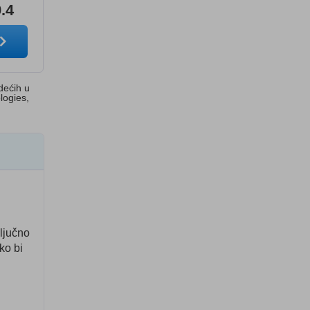
9.4
dećih u
logies,
ključno
ko bi