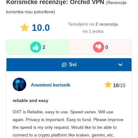
Korisničke recenzije:
Orchid VPN
(Recenzije
korisnika nisu potvrđene)
Temeljeno na
2
recenzija
10.0
na 1 jezika
2
0
Svi
Brzina
Anonimni korisnik
10
/10
Streaming
reliable and easy
Sigurnost
OXT is Reliable, easy to use. Speed varies. Will use
Korisnička služba
again. Privacy is important. Easy to fund. Please improve
the speed is my only request. Would like to be able to
connect to a crypto platform like kraken, gemini, etc.