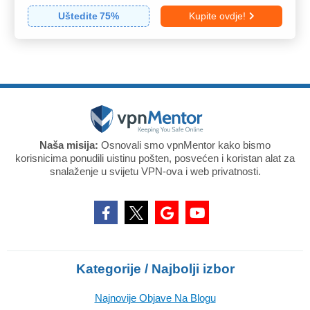
Uštedite
75
%
Kupite ovdje!
Naša misija:
Osnovali smo vpnMentor kako bismo
korisnicima ponudili uistinu pošten, posvećen i koristan alat za
snalaženje u svijetu VPN-ova i web privatnosti.
Kategorije / Najbolji izbor
Najnovije Objave Na Blogu