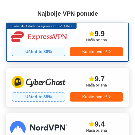
Najbolje VPN ponude
Sadrži do 4 dodatna mjeseca BESPLATNO
9.9
Naša ocjena
Uštedite
80
%
Kupite ovdje!
9.7
Naša ocjena
Uštedite
88
%
Kupite ovdje!
9.4
Naša ocjena