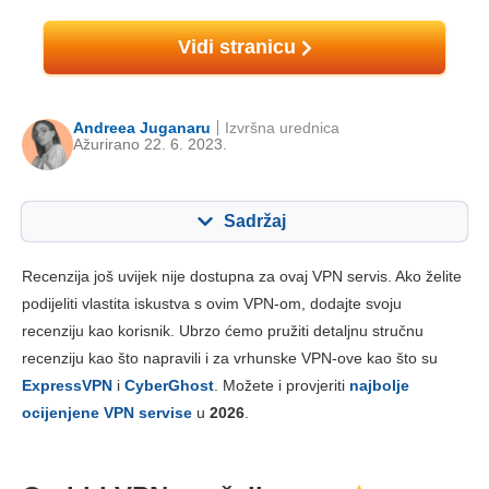
Vidi stranicu
Andreea Juganaru
Izvršna urednica
Ažurirano 22. 6. 2023.
Sadržaj
Sadržaj:
Naša ocjena:
Recenzija još uvijek nije dostupna za ovaj VPN servis. Ako želite
Ključne značajke
3.5
podijeliti vlastita iskustva s ovim VPN-om, dodajte svoju
recenziju kao korisnik. Ubrzo ćemo pružiti detaljnu stručnu
Instalacija i aplikacije
5.3
recenziju kao što napravili i za vrhunske VPN-ove kao što su
Cijene
5.3
ExpressVPN
i
CyberGhost
. Možete i provjeriti
najbolje
Pouzdanost i podrška
3.3
ocijenjene VPN servise
u
2026
.