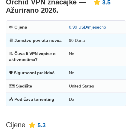
Orchid VPN značajke —
3.5
Ažurirano 2026.
💸
Cijena
0.99 USD/mjesečno
📆
Jamstvo povrata novca
90 Dana
📝
Čuva li VPN zapise o
Ne
aktivnostima?
🛡
Sigurnosni prekidač
Ne
🗺
Sjedište
United States
📥
Podržava torrenting
Da
Cijene
5.3