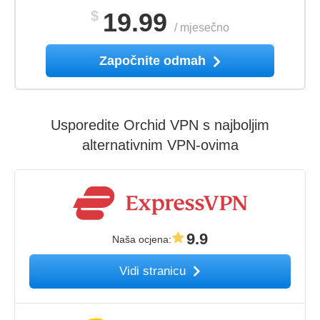
$
19.99
/
mjesečno
Započnite odmah
Usporedite Orchid VPN s najboljim
alternativnim VPN-ovima
9.9
Naša ocjena
:
Vidi stranicu