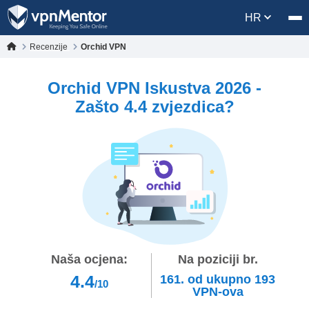
HR
Recenzije
Orchid VPN
Orchid VPN Iskustva 2026 -
Zašto 4.4 zvjezdica?
Naša ocjena:
Na poziciji br.
4.4
161.
od ukupno
193
/10
VPN-ova