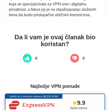
koja se specijalizirala za VPN-ove i digitalnu
privatnost, a fokus joj je na objašnjavanju složenih
tema da budu pristupačne običnim korisnicima.
Da li vam je ovaj članak bio
koristan?
0
0
Najbolje VPN ponude
Sadrži do 4 dodatna mjeseca BESPLATNO
9.9
Naša ocjena