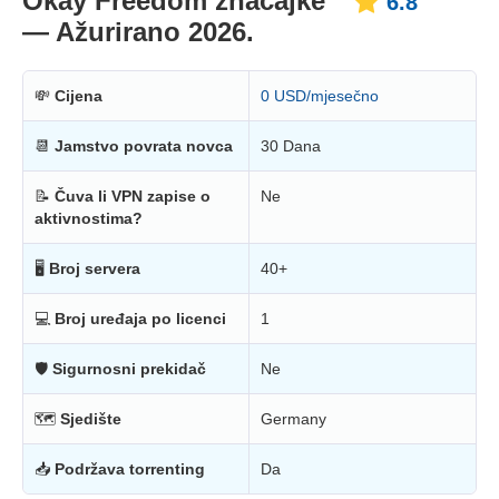
Okay Freedom značajke
6.8
— Ažurirano 2026.
💸
Cijena
0 USD/mjesečno
📆
Jamstvo povrata novca
30 Dana
📝
Čuva li VPN zapise o
Ne
aktivnostima?
🖥
Broj servera
40+
💻
Broj uređaja po licenci
1
🛡
Sigurnosni prekidač
Ne
🗺
Sjedište
Germany
📥
Podržava torrenting
Da