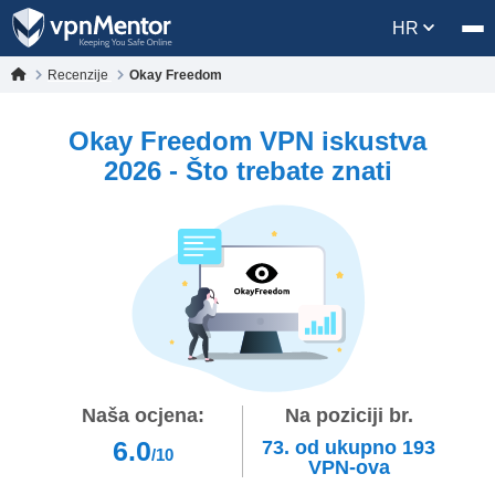
HR
Recenzije
Okay Freedom
Okay Freedom VPN iskustva
2026 - Što trebate znati
Naša ocjena:
Na poziciji br.
6.0
73.
od ukupno
193
/10
VPN-ova