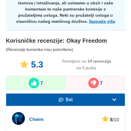
testova i istraživanja, ali uzimamo u obzir i vaše
komentare te naše partnerske komisije s
pružateljima usluga. Neki su pružatelji usluga u
vlasništvu našeg matičnog društva.
Saznajte više
Korisničke recenzije:
Okay Freedom
(Recenzije korisnika nisu potvrđene)
Temeljeno na
14
recenzija
5.3
na 8 jezika
7
7
Svi
Brzina
Chaios
8
/10
Streaming