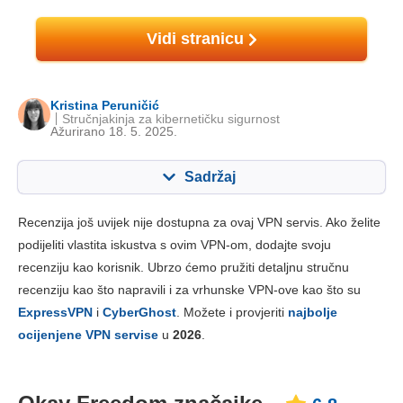
Vidi stranicu
Kristina Peruničić
Stručnjakinja za kibernetičku sigurnost
Ažurirano 18. 5. 2025.
Sadržaj
Sadržaj:
Naša ocjena:
Recenzija još uvijek nije dostupna za ovaj VPN servis. Ako želite
Ključne značajke
6.8
podijeliti vlastita iskustva s ovim VPN-om, dodajte svoju
recenziju kao korisnik. Ubrzo ćemo pružiti detaljnu stručnu
Instalacija i aplikacije
7.0
recenziju kao što napravili i za vrhunske VPN-ove kao što su
Cijene
6.2
ExpressVPN
i
CyberGhost
. Možete i provjeriti
najbolje
Pouzdanost i podrška
7.2
ocijenjene VPN servise
u
2026
.