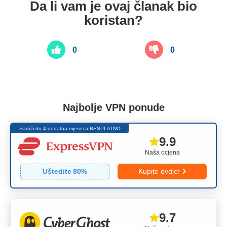
Da li vam je ovaj članak bio
koristan?
0
0
Najbolje VPN ponude
Sadrži do 4 dodatna mjeseca BESPLATNO
9.9
Naša ocjena
Uštedite
80
%
Kupite ovdje!
9.7