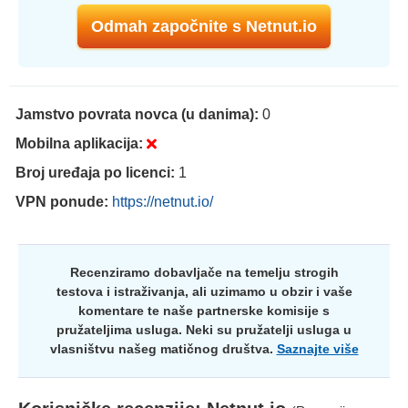
Odmah započnite s Netnut.io
Jamstvo povrata novca (u danima):
0
Mobilna aplikacija:
Broj uređaja po licenci:
1
VPN ponude:
https://netnut.io/
Recenziramo dobavljače na temelju strogih
testova i istraživanja, ali uzimamo u obzir i vaše
komentare te naše partnerske komisije s
pružateljima usluga. Neki su pružatelji usluga u
vlasništvu našeg matičnog društva.
Saznajte više