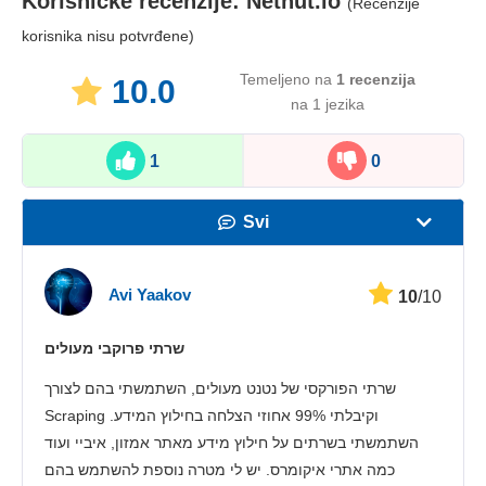
Korisničke recenzije:
Netnut.io
(Recenzije
korisnika nisu potvrđene)
Temeljeno na
1
recenzija
10.0
na 1 jezika
1
0
Svi
Brzina
Avi Yaakov
10
/10
Streaming
שרתי פרוקבי מעולים
Sigurnost
שרתי הפורקסי של נטנט מעולים, השתמשתי בהם לצורך
Korisnička služba
Scraping וקיבלתי 99% אחוזי הצלחה בחילוץ המידע.
השתמשתי בשרתים על חילוץ מידע מאתר אמזון, איביי ועוד
כמה אתרי איקומרס. יש לי מטרה נוספת להשתמש בהם