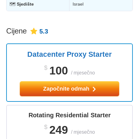
🗺
Sjedište
Israel
Cijene
5.3
Datacenter Proxy Starter
$
100
/
mjesečno
Započnite odmah
Rotating Residential Starter
$
249
/
mjesečno