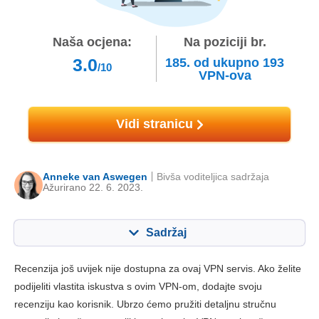
Naša ocjena:
Na poziciji br.
3.0
185.
od ukupno
193
/10
VPN-ova
Vidi stranicu
Anneke van Aswegen
Bivša voditeljica sadržaja
Ažurirano 22. 6. 2023.
Sadržaj
Sadržaj:
Naša ocjena:
Recenzija još uvijek nije dostupna za ovaj VPN servis. Ako želite
Ključne značajke
5.5
podijeliti vlastita iskustva s ovim VPN-om, dodajte svoju
recenziju kao korisnik. Ubrzo ćemo pružiti detaljnu stručnu
Instalacija i aplikacije
1.3