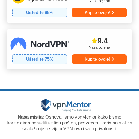
Naša ocjena
Uštedite
88
%
Kupite ovdje!
9.4
Naša ocjena
Uštedite
75
%
Kupite ovdje!
Naša misija:
Osnovali smo vpnMentor kako bismo
korisnicima ponudili uistinu pošten, posvećen i koristan alat za
snalaženje u svijetu VPN-ova i web privatnosti.