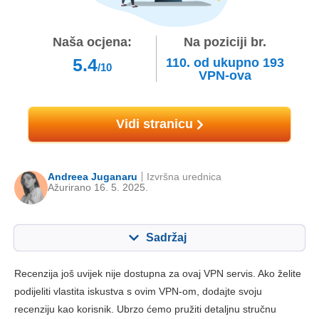
Naša ocjena:
Na poziciji br.
5.4
110.
od ukupno
193
/10
VPN-ova
Vidi stranicu
Andreea Juganaru
Izvršna urednica
Ažurirano 16. 5. 2025.
Sadržaj
Sadržaj:
Naša ocjena:
Recenzija još uvijek nije dostupna za ovaj VPN servis. Ako želite
Ključne značajke
4.0
podijeliti vlastita iskustva s ovim VPN-om, dodajte svoju
recenziju kao korisnik. Ubrzo ćemo pružiti detaljnu stručnu
Instalacija i aplikacije
8.0