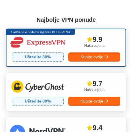
Najbolje VPN ponude
Sadrži do 4 dodatna mjeseca BESPLATNO
9.9
Naša ocjena
Uštedite
80
%
Kupite ovdje!
9.7
Naša ocjena
Uštedite
88
%
Kupite ovdje!
9.4