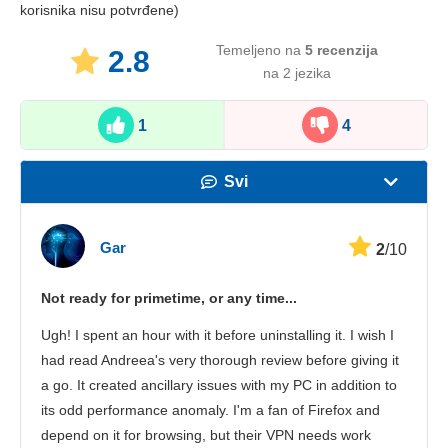
korisnika nisu potvrđene)
Temeljeno na
5
recenzija
2.8
na 2 jezika
1
4
Svi
Brzina
Gar
2
/10
Streaming
Not ready for primetime, or any time...
Sigurnost
Ugh! I spent an hour with it before uninstalling it. I wish I
Korisnička služba
had read Andreea's very thorough review before giving it
a go. It created ancillary issues with my PC in addition to
its odd performance anomaly. I'm a fan of Firefox and
depend on it for browsing, but their VPN needs work