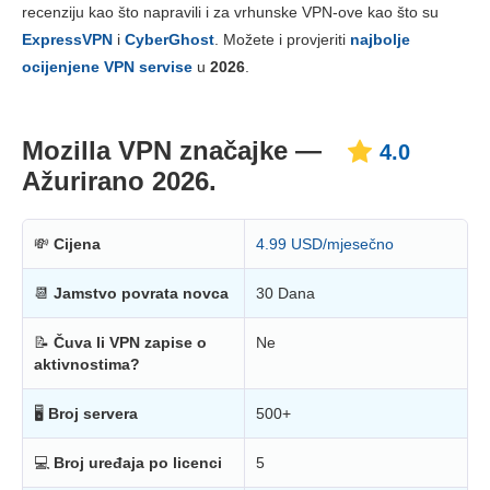
recenziju kao što napravili i za vrhunske VPN-ove kao što su
Cijene
8.9
ExpressVPN
i
CyberGhost
. Možete i provjeriti
najbolje
Pouzdanost i podrška
6.0
ocijenjene VPN servise
u
2026
.
Mozilla VPN značajke —
4.0
Ažurirano 2026.
💸
Cijena
4.99 USD/mjesečno
📆
Jamstvo povrata novca
30 Dana
📝
Čuva li VPN zapise o
Ne
aktivnostima?
🖥
Broj servera
500+
💻
Broj uređaja po licenci
5