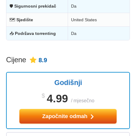
🛡
Sigurnosni prekidač
Da
🗺
Sjedište
United States
📥
Podržava torrenting
Da
Cijene
8.9
Godišnji
$
4.99
/
mjesečno
Započnite odmah