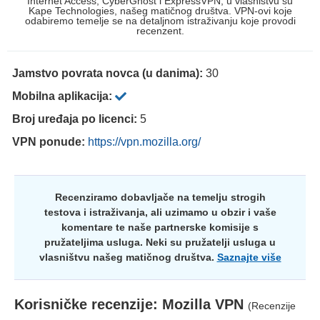
Internet Access, CyberGhost i ExpressVPN, u vlasništvu su
Kape Technologies, našeg matičnog društva. VPN-ovi koje
odabiremo temelje se na detaljnom istraživanju koje provodi
recenzent.
Jamstvo povrata novca (u danima):
30
Mobilna aplikacija:
Broj uređaja po licenci:
5
VPN ponude:
https://vpn.mozilla.org/
Recenziramo dobavljače na temelju strogih
testova i istraživanja, ali uzimamo u obzir i vaše
komentare te naše partnerske komisije s
pružateljima usluga. Neki su pružatelji usluga u
vlasništvu našeg matičnog društva.
Saznajte više
Korisničke recenzije:
Mozilla VPN
(Recenzije