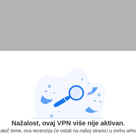
Nažalost, ovaj VPN više nije aktivan.
Broj uređaja po licenci:
50
atoč tome, ova recenzija će ostati na našoj stranici u svrhu arhiv
VPN ponude:
generousvpn.com