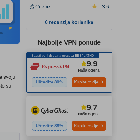
💰
Cijene
3.6
0 recenzija korisnika
Najbolje VPN ponude
Sadrži do 4 dodatna mjeseca BESPLATNO
9.9
Naša ocjena
te svoju
Uštedite
80
%
Kupite ovdje!
što su
9.7
Naša ocjena
Uštedite
88
%
Kupite ovdje!