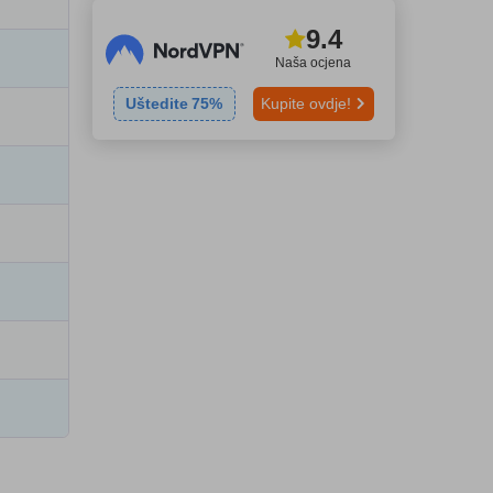
9.4
Naša ocjena
Uštedite
75
%
Kupite ovdje!