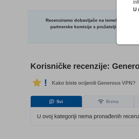
in
U 
Recenziramo dobavljače na temelju strogih t
partnerske komisije s pružateljima usluga
Korisničke recenzije:
Gener
!
Kako biste ocijenili Generous VPN?
Svi
Brzina
U ovoj kategoriji nema pronađenih recenzi