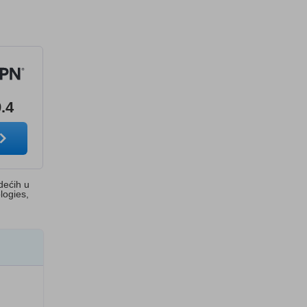
9.4
dećih u
logies,