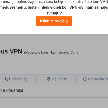
formiranja online zajednica koje bi htjele saznati više o tom VPN
međuvremenu, biste li htjeli vidjeti koji VPN-ovi nam se najv
sviđaju?
estova i istraživanja, ali uzimamo u obzir i vaše komentare te naš
. Neki su pružatelji usluga u vlasništvu našeg matičnog društva.
Kliknite ovdje
Saznajte više
ous VPN
(Recenzije korisnika nisu potvrđene)
Streaming
Sigurnost
Korisnička s
ja korisnika!