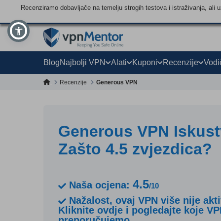
Recenziramo dobavljače na temelju strogih testova i istraživanja, ali
Blog
Najbolji VPN
Alati
Kuponi
Recenzije
Vodi
Recenzije
Generous VPN
Generous VPN Iskust
Zašto 4.5 zvjezdica?
4.5
Naša ocjena:
/10
Nažalost, ovaj VPN više nije akt
Kliknite ovdje i pogledajte koje V
preporučujemo.