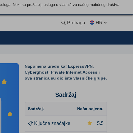
usluga. Neki su pružatelji usluga u vlasništvu našeg matičnog društva.
Pretraga
HR
Napomena urednika: ExpressVPN,
Cyberghost, Private Internet Access i
ova stranica su dio iste vlasničke grupe.
Sadržaj
Sadržaj:
Naša ocjena:
📋
Ključne značajke
5.5