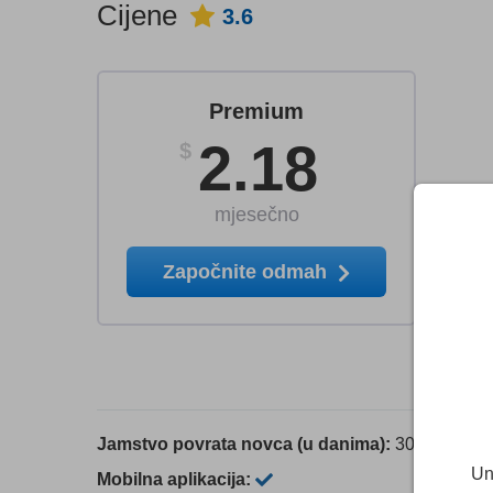
Cijene
3.6
Premium
2.18
$
mjesečno
Započnite odmah
Jamstvo povrata novca (u danima):
30
Un
Mobilna aplikacija: