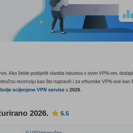
is. Ako želite podijeliti vlastita iskustva s ovim VPN-om, dodaj
 stručnu recenziju kao što napravili i za vrhunske VPN-ove kao 
jbolje ocijenjene VPN servise
u
2026
.
urirano 2026.
5.5
0 USD/mjesečno