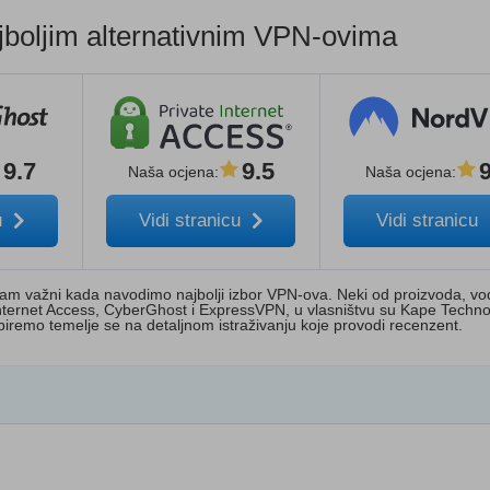
boljim alternativnim VPN-ovima
9.7
9.5
Naša ocjena
:
Naša ocjena
:
u
Vidi stranicu
Vidi stranicu
nam važni kada navodimo najbolji izbor VPN-ova. Neki od proizvoda, vo
te Internet Access, CyberGhost i ExpressVPN, u vlasništvu su Kape Techno
iremo temelje se na detaljnom istraživanju koje provodi recenzent.