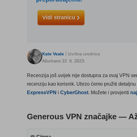
Vidi stranicu
Kate Veale
Izvršna urednica
Ažurirano 22. 6. 2023.
Recenzija još uvijek nije dostupna za ovaj VPN serv
recenziju kao korisnik. Ubrzo ćemo pružiti detaljnu
ExpressVPN
i
CyberGhost
. Možete i provjeriti
na
Generous VPN značajke — Až
💸
Cijena