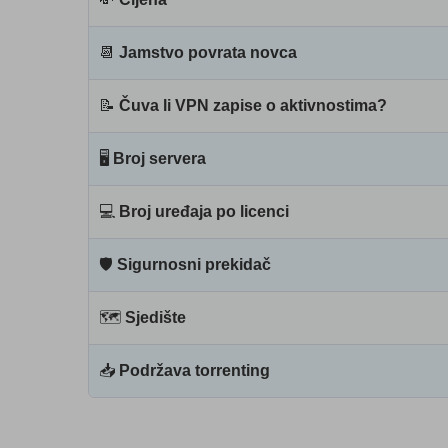
📆
Jamstvo povrata novca
📝
Čuva li VPN zapise o aktivnostima?
🖥
Broj servera
💻
Broj uređaja po licenci
🛡
Sigurnosni prekidač
🗺
Sjedište
📥
Podržava torrenting