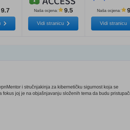
9.7
9.5
Naša ocjena
:
Naša ocjena
:
u
Vidi stranicu
Vidi stranicu
 vpnMentor i stručnjakinja za kibernetičku sigurnost koja se
, a fokus joj je na objašnjavanju složenih tema da budu pristupa