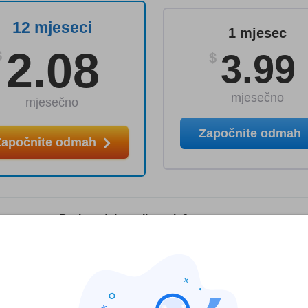
12 mjeseci
1 mjesec
2.08
3.99
$
$
mjesečno
mjesečno
Započnite odmah
Započnite odmah
Broj uređaja po licenci:
3
VPN ponude:
falcovpn.com
estova i istraživanja, ali uzimamo u obzir i vaše komentare te naš