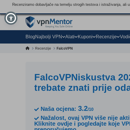
Recenziramo dobavljače na temelju strogih testova i istraživanja, ali
Blog
Najbolji VPN
Alati
Kuponi
Recenzije
Vodi
Recenzije
FalcoVPN
FalcoVPNiskustva 202
trebate znati prije od
3.2
Naša ocjena:
/10
Nažalost, ovaj VPN više nije akt
Kliknite ovdje i pogledajte koje V
preporučujemo.