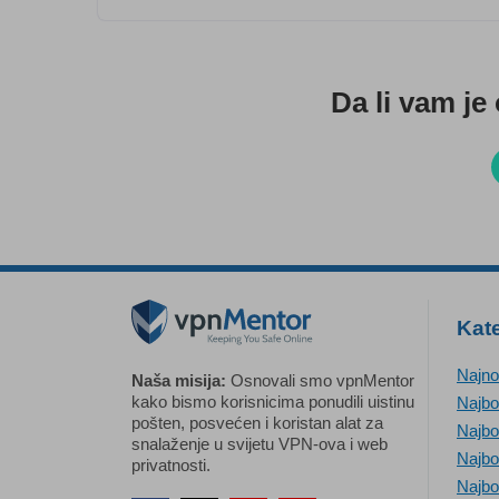
Da li vam je
Kate
Najno
Naša misija:
Osnovali smo vpnMentor
kako bismo korisnicima ponudili uistinu
Najbo
pošten, posvećen i koristan alat za
Najbo
snalaženje u svijetu VPN-ova i web
Najbo
privatnosti.
Najbo