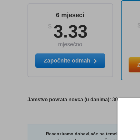
6 mjeseci
3.33
$
mjesečno
Započnite odmah
Jamstvo povrata novca (u danima):
30
Recenziramo dobavljače na temelju strogih t