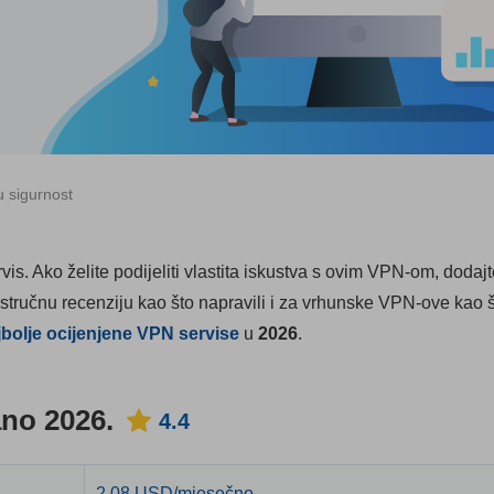
u sigurnost
is. Ako želite podijeliti vlastita iskustva s ovim VPN-om, dodaj
 stručnu recenziju kao što napravili i za vrhunske VPN-ove kao 
jbolje ocijenjene VPN servise
u
2026
.
no 2026.
4.4
2.08 USD/mjesečno