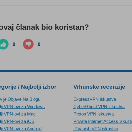
 ovaj članak bio koristan?
0
0
gorije / Najbolji izbor
Vrhunske recenzije
vije Objave Na Blogu
ExpressVPN iskustva
lji VPN-ovi za Windows
CyberGhost VPN iskustva
lji VPN-ovi za Mac
Proton VPN iskustva
lji VPN-ovi za iOS
Private Internet Access iskust
lji VPN-ovi za Android
IPVanish VPN iskustva