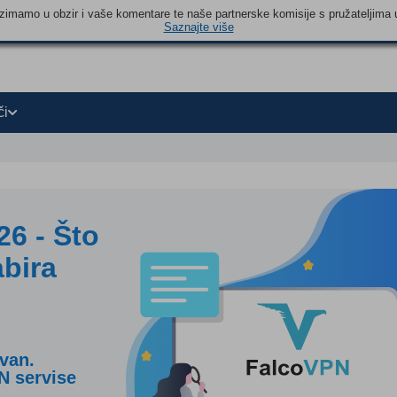
 uzimamo u obzir i vaše komentare te naše partnerske komisije s pružateljima 
Saznajte više
či
6 - Što
abira
ivan.
PN servise