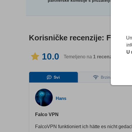
partnerske komisije s pružateljima usluga
Korisničke recenzije:
Falco
Un
in
U 
10.0
Temeljeno na
1
recenzija
na 1 j
Svi
Brzina
Hans
Falco VPN
FalcoVPN funktioniert ich hätte es nicht geda