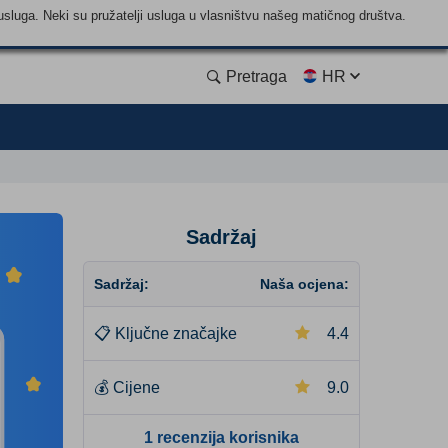
usluga. Neki su pružatelji usluga u vlasništvu našeg matičnog društva.
Pretraga
HR
Sadržaj
Sadržaj:
Naša ocjena:
📋
Ključne značajke
4.4
💰
Cijene
9.0
1 recenzija korisnika