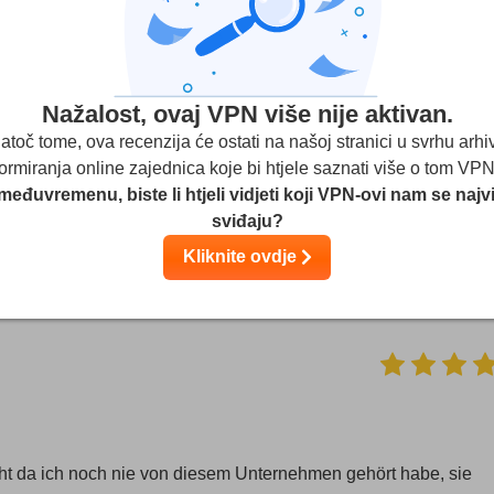
. Neki su pružatelji usluga u vlasništvu našeg matičnog društva.
Saznajte više
Nažalost, ovaj VPN više nije aktivan.
VPN
atoč tome, ova recenzija će ostati na našoj stranici u svrhu arhiv
(Recenzije korisnika nisu potvrđene)
formiranja online zajednica koje bi htjele saznati više o tom VPN
međuvremenu, biste li htjeli vidjeti koji VPN-ovi nam se najv
ezika
1
sviđaju?
Kliknite ovdje
Streaming
Sigurnost
Korisnička s
cht da ich noch nie von diesem Unternehmen gehört habe, sie