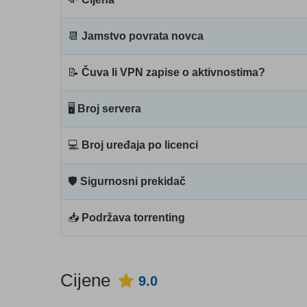
📆
Jamstvo povrata novca
📝
Čuva li VPN zapise o aktivnostima?
🖥
Broj servera
💻
Broj uređaja po licenci
🛡
Sigurnosni prekidač
📥
Podržava torrenting
Cijene
9.0