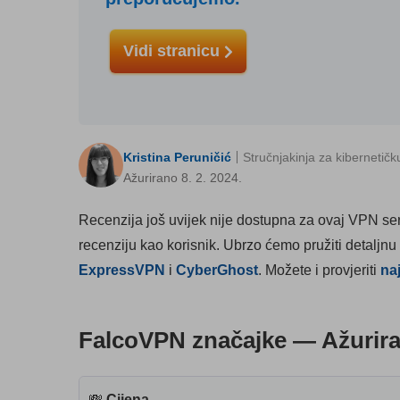
Vidi stranicu
Kristina Peruničić
Stručnjakinja za kibernetičk
Ažurirano 8. 2. 2024.
Recenzija još uvijek nije dostupna za ovaj VPN serv
recenziju kao korisnik. Ubrzo ćemo pružiti detaljnu
ExpressVPN
i
CyberGhost
. Možete i provjeriti
na
FalcoVPN značajke — Ažurira
💸
Cijena