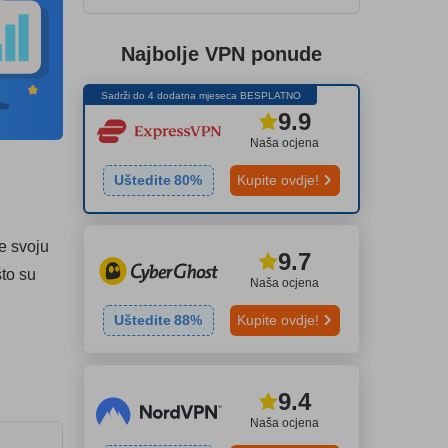
Najbolje VPN ponude
Sadrži do 4 dodatna mjeseca BESPLATNO
9.9
Naša ocjena
Uštedite
80
%
Kupite ovdje!
te svoju
9.7
što su
Naša ocjena
Uštedite
88
%
Kupite ovdje!
9.4
Naša ocjena