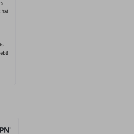
rs
 hat
ts
ebt!