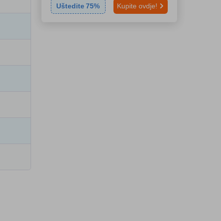
Uštedite
75
%
Kupite ovdje!