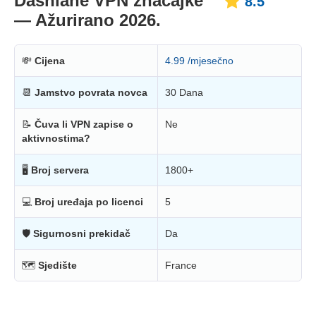
Dashlane VPN značajke
8.5
— Ažurirano 2026.
💸
Cijena
4.99 /mjesečno
📆
Jamstvo povrata novca
30 Dana
📝
Čuva li VPN zapise o
Ne
aktivnostima?
🖥
Broj servera
1800+
💻
Broj uređaja po licenci
5
🛡
Sigurnosni prekidač
Da
🗺
Sjedište
France