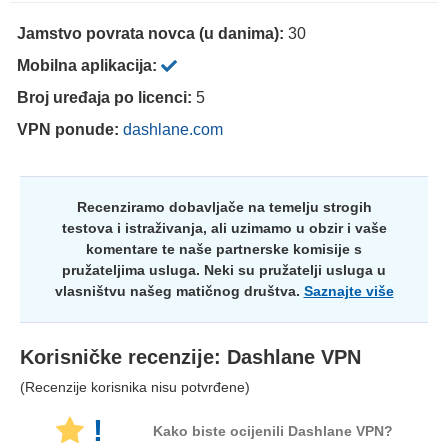
Jamstvo povrata novca (u danima):
30
Mobilna aplikacija:
Broj uređaja po licenci:
5
VPN ponude:
dashlane.com
Recenziramo dobavljače na temelju strogih
testova i istraživanja, ali uzimamo u obzir i vaše
komentare te naše partnerske komisije s
pružateljima usluga. Neki su pružatelji usluga u
vlasništvu našeg matičnog društva.
Saznajte više
Korisničke recenzije:
Dashlane VPN
(Recenzije korisnika nisu potvrđene)
!
Kako biste ocijenili Dashlane VPN?