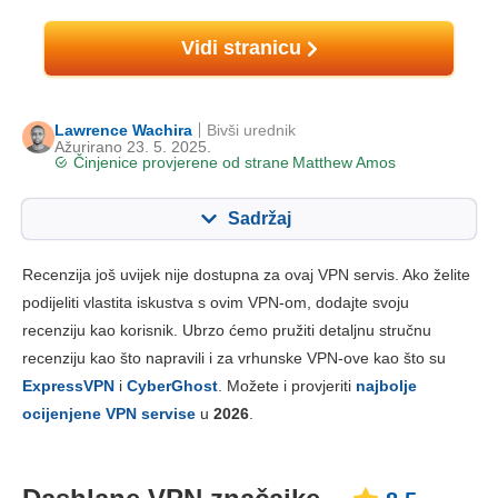
Vidi stranicu
Lawrence Wachira
Bivši urednik
Ažurirano 23. 5. 2025.
Činjenice provjerene od strane
Matthew Amos
Sadržaj
Sadržaj:
Naša ocjena:
Recenzija još uvijek nije dostupna za ovaj VPN servis. Ako želite
Ključne značajke
8.5
podijeliti vlastita iskustva s ovim VPN-om, dodajte svoju
recenziju kao korisnik. Ubrzo ćemo pružiti detaljnu stručnu
Instalacija i aplikacije
8.5
recenziju kao što napravili i za vrhunske VPN-ove kao što su
Cijene
8.5
ExpressVPN
i
CyberGhost
. Možete i provjeriti
najbolje
Pouzdanost i podrška
7.5
ocijenjene VPN servise
u
2026
.