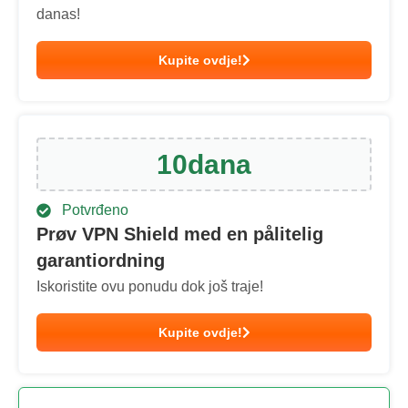
danas!
Kupite ovdje!
10
dana
Potvrđeno
Prøv VPN Shield med en pålitelig
garantiordning
Iskoristite ovu ponudu dok još traje!
Kupite ovdje!