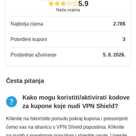
5.9
Naša ocjena
Najbolja cijena
2.78
$
Potvrđeni kuponi
3
Posljednje ažuriranje
5. 8. 2026.
Česta pitanja
Kako mogu koristiti/aktivirati kodove
za kupone koje nudi VPN Shield?
Kliknite na
Iskoristite ponudu
pokraj kupona i preusmjerit
ćemo vas na stranicu s VPN Shield popustima. Kliknite
na gumb s posebnom ponudom i slijedite upute. Unesite