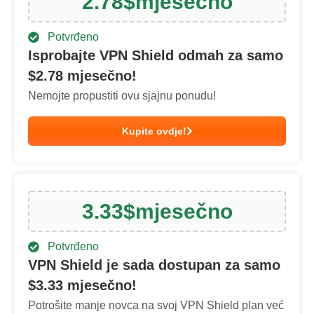
2.78
$
mjesečno
Potvrđeno
Isprobajte VPN Shield odmah za samo
$
2.78
mjesečno!
Nemojte propustiti ovu sjajnu ponudu!
Kupite ovdje!
3.33
$
mjesečno
Potvrđeno
VPN Shield je sada dostupan za samo
$
3.33
mjesečno!
Potrošite manje novca na svoj VPN Shield plan već