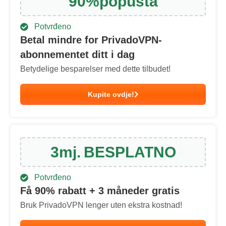
90
%
popusta
Potvrđeno
Betal mindre for PrivadoVPN-
abonnementet ditt i dag
Betydelige besparelser med dette tilbudet!
Kupite ovdje!
3
mj.
BESPLATNO
Potvrđeno
Få
90
% rabatt + 3 måneder gratis
Bruk PrivadoVPN lenger uten ekstra kostnad!