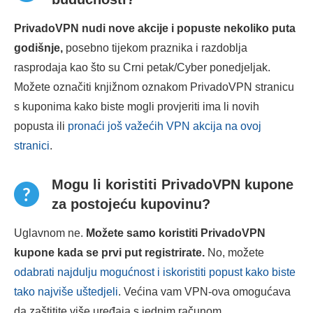
PrivadoVPN nudi nove akcije i popuste nekoliko puta
godišnje,
posebno tijekom praznika i razdoblja
rasprodaja kao što su Crni petak/Cyber ponedjeljak.
Možete označiti knjižnom oznakom PrivadoVPN stranicu
s kuponima kako biste mogli provjeriti ima li novih
popusta ili
pronaći još važećih VPN akcija na ovoj
stranici
.
Mogu li koristiti PrivadoVPN kupone
za postojeću kupovinu?
Uglavnom ne.
Možete samo koristiti PrivadoVPN
kupone kada se prvi put registrirate.
No, možete
odabrati najdulju mogućnost i iskoristiti popust kako biste
tako najviše uštedjeli
. Većina vam VPN-ova omogućava
da zaštitite više uređaja s jednim računom.