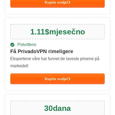
Kupite ovdje!
1.11
$
mjesečno
Potvrđeno
Få PrivadoVPN rimeligere
Ekspertene våre har funnet de laveste prisene på
markedet!
Kupite ovdje!
30
dana