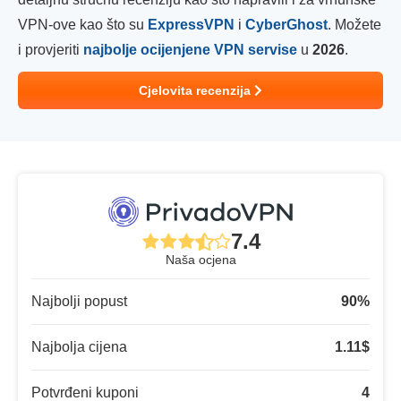
VPN-ove kao što su
ExpressVPN
i
CyberGhost
. Možete
i provjeriti
najbolje ocijenjene VPN servise
u
2026
.
Cjelovita recenzija
7.4
Naša ocjena
Najbolji popust
90
%
Najbolja cijena
1.11
$
Potvrđeni kuponi
4