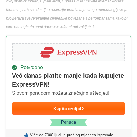
ovoj stranici: Intego, CyberGhost, ExpressVPN i Private Internet Access.
Međutim, naše se detaljne recenzije pridržavaju stroge metodologije koja
provjerava sve relevantne čimbenike povezane s performansama kako bi
vam pomogle da sami donesete informirani zaključak.
Potvrđeno
Već danas platite manje kada kupujete
ExpressVPN!
S ovom ponudom možete značajno uštedjeti!
Kupite ovdje!
Ponuda
Više od 7000 ljudi je prošlog mjeseca isprobalo