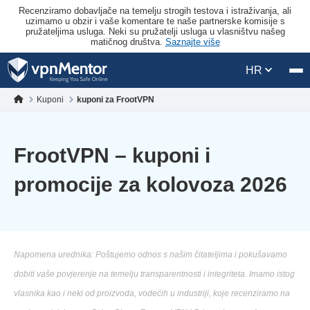
Recenziramo dobavljače na temelju strogih testova i istraživanja, ali
uzimamo u obzir i vaše komentare te naše partnerske komisije s
pružateljima usluga. Neki su pružatelji usluga u vlasništvu našeg
matičnog društva.
Saznajte više
HR
Kuponi
kuponi za FrootVPN
FrootVPN – kuponi i
promocije za kolovoza 2026
Napomena urednika: Poštujemo odnos s našim čitateljima i pokušavamo
dobiti vaše povjerenje na temelju transparentnosti i integriteta. Imamo istog
vlasnika kao i neki od proizvoda, vodećih u industriji, koje recenziramo na