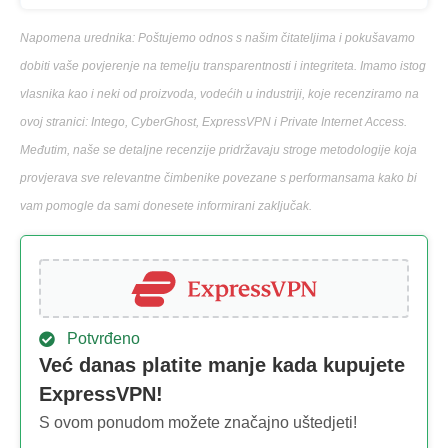
Napomena urednika: Poštujemo odnos s našim čitateljima i pokušavamo
dobiti vaše povjerenje na temelju transparentnosti i integriteta. Imamo istog
vlasnika kao i neki od proizvoda, vodećih u industriji, koje recenziramo na
ovoj stranici: Intego, CyberGhost, ExpressVPN i Private Internet Access.
Međutim, naše se detaljne recenzije pridržavaju stroge metodologije koja
provjerava sve relevantne čimbenike povezane s performansama kako bi
vam pomogle da sami donesete informirani zaključak.
Potvrđeno
Već danas platite manje kada kupujete
ExpressVPN!
S ovom ponudom možete značajno uštedjeti!