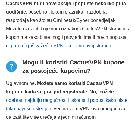
CactusVPN nudi nove akcije i popuste nekoliko puta
godišnje,
posebno tijekom praznika i razdoblja
rasprodaja kao što su Crni petak/Cyber ponedjeljak.
Možete označiti knjižnom oznakom CactusVPN stranicu s
kuponima kako biste mogli provjeriti ima li novih popusta
ili
pronaći još važećih VPN akcija na ovoj stranici
.
Mogu li koristiti CactusVPN kupone
za postojeću kupovinu?
Uglavnom ne.
Možete samo koristiti CactusVPN
kupone kada se prvi put registrirate.
No, možete
odabrati najdulju mogućnost i iskoristiti popust kako biste
tako najviše uštedjeli
. Većina vam VPN-ova omogućava
da zaštitite više uređaja s jednim računom.