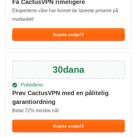
Få CactusVPN rimeligere
Ekspertene våre har funnet de laveste prisene på
markedet!
Kupite ovdje!
30
dana
Potvrđeno
Prøv CactusVPN med en pålitelig
garantiordning
Betal
72
% mindre nå!
Kupite ovdje!