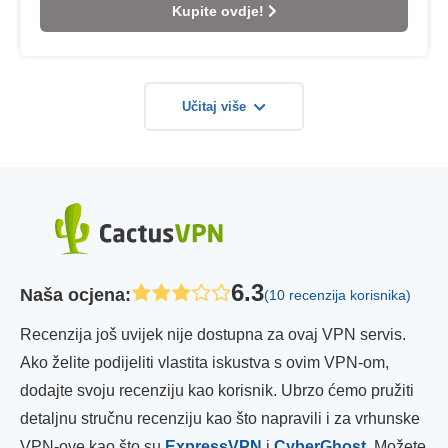
Kupite ovdje!
Učitaj više
6.3
Naša ocjena
:
(10 recenzija korisnika)
Recenzija još uvijek nije dostupna za ovaj VPN servis.
Ako želite podijeliti vlastita iskustva s ovim VPN-om,
dodajte svoju recenziju kao korisnik. Ubrzo ćemo pružiti
detaljnu stručnu recenziju kao što napravili i za vrhunske
VPN-ove kao što su
ExpressVPN
i
CyberGhost
. Možete