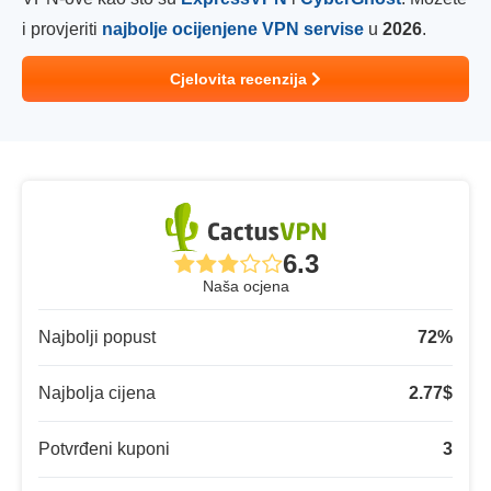
i provjeriti
najbolje ocijenjene VPN servise
u
2026
.
Cjelovita recenzija
6.3
Naša ocjena
Najbolji popust
72
%
Najbolja cijena
2.77
$
Potvrđeni kuponi
3