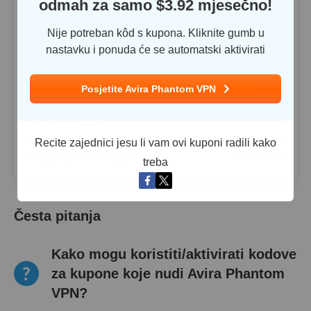
odmah za samo $
3.92
mjesečno!
Nije potreban kôd s kupona. Kliknite gumb u
5.9
nastavku i ponuda će se automatski aktivirati
Naša ocjena
Najbolja cijena
3.92
$
Posjetite Avira Phantom VPN
Potvrđeni kuponi
3
Recite zajednici jesu li vam ovi kuponi radili kako
Posljednje ažuriranje
6. 8. 2026.
treba
Česta pitanja
Kako mogu koristiti/aktivirati kodove
za kupone koje nudi Avira Phantom
VPN?