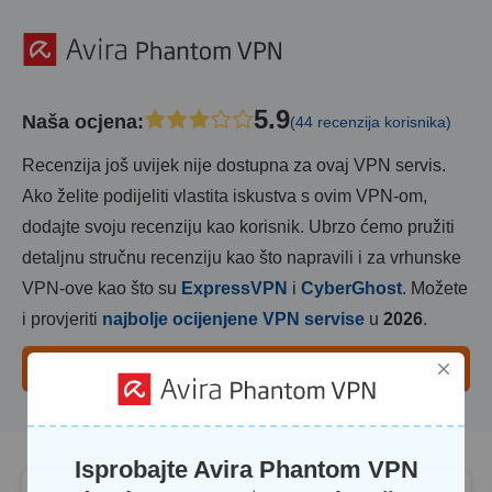
5.9
Naša ocjena
:
(44 recenzija korisnika)
Recenzija još uvijek nije dostupna za ovaj VPN servis.
Ako želite podijeliti vlastita iskustva s ovim VPN-om,
dodajte svoju recenziju kao korisnik. Ubrzo ćemo pružiti
detaljnu stručnu recenziju kao što napravili i za vrhunske
VPN-ove kao što su
ExpressVPN
i
CyberGhost
. Možete
i provjeriti
najbolje ocijenjene VPN servise
u
2026
.
Cjelovita recenzija
Isprobajte Avira Phantom VPN