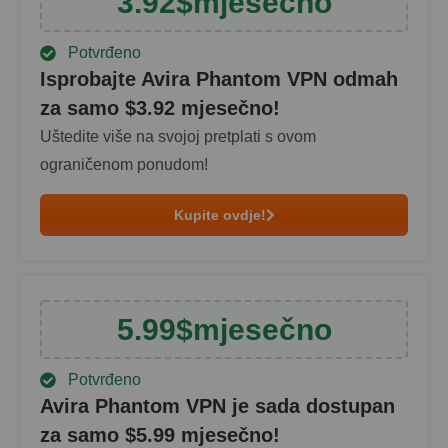
3.92
$
mjesečno
Potvrđeno
Isprobajte Avira Phantom VPN odmah
za samo $
3.92
mjesečno!
Uštedite više na svojoj pretplati s ovom
ograničenom ponudom!
Kupite ovdje!
5.99
$
mjesečno
Potvrđeno
Avira Phantom VPN je sada dostupan
za samo $
5.99
mjesečno!