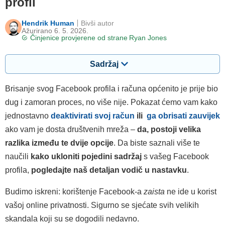
profil
Hendrik Human
Bivši autor
Ažurirano 6. 5. 2026.
Činjenice provjerene od strane
Ryan Jones
Sadržaj
Brisanje svog Facebook profila i računa općenito je prije bio
dug i zamoran proces, no više nije. Pokazat ćemo vam kako
jednostavno
deaktivirati svoj račun
ili
ga obrisati zauvijek
ako vam je dosta društvenih mreža –
da, postoji velika
razlika između te dvije opcije
. Da biste saznali više te
naučili
kako ukloniti pojedini sadržaj
s vašeg Facebook
profila,
pogledajte naš detaljan vodič u nastavku
.
Budimo iskreni: korištenje Facebook-a
zaista
ne ide u korist
vašoj online privatnosti. Sigurno se sjećate svih velikih
skandala koji su se dogodili nedavno.