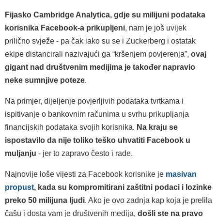
Fijasko Cambridge Analytica, gdje su milijuni podataka
korisnika Facebook-a prikupljeni
, nam je još uvijek
prilično svježe - pa čak iako su se i Zuckerberg i ostatak
ekipe distancirali nazivajući ga “kršenjem povjerenja”,
ovaj
gigant nad društvenim medijima je također napravio
neke sumnjive poteze
.
Na primjer, dijeljenje povjerljivih podataka tvrtkama i
ispitivanje o bankovnim računima u svrhu prikupljanja
financijskih podataka svojih korisnika.
Na kraju se
ispostavilo da nije toliko teško uhvatiti Facebook u
muljanju
- jer to zapravo često i rade.
Najnovije loše vijesti za Facebook korisnike je
masivan
propust
, kada su kompromitirani zaštitni podaci i lozinke
preko 50 milijuna ljudi
. Ako je ovo zadnja kap koja je prelila
čašu i dosta vam je društvenih medija,
došli ste na pravo