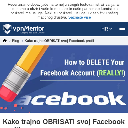
Recenziramo dobavljače na temelju strogih testova i istraživanja, ali
uzimamo u obzir i vaše komentare te naše partnerske komisije s
pružateljima usluga. Neki su pružatelji usluga u vlasništvu našeg
matičnog društva.
Saznajte više
HR
Blog
Kako trajno OBRISATI svoj Facebook profil
Kako trajno OBRISATI svoj Facebook