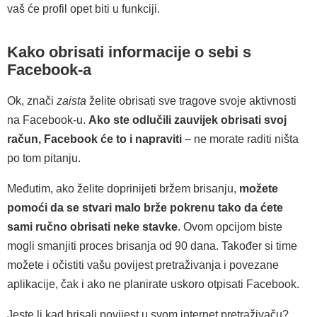
vaš će profil opet biti u funkciji.
Kako obrisati informacije o sebi s
Facebook-a
Ok, znači
zaista
želite obrisati sve tragove svoje aktivnosti
na Facebook-u.
Ako ste odlučili zauvijek obrisati svoj
račun, Facebook će to i napraviti
– ne morate raditi ništa
po tom pitanju.
Međutim, ako želite doprinijeti bržem brisanju,
možete
pomoći da se stvari malo brže pokrenu tako da ćete
sami ručno obrisati neke stavke
. Ovom opcijom biste
mogli smanjiti proces brisanja od 90 dana. Također si time
možete i očistiti vašu povijest pretraživanja i povezane
aplikacije, čak i ako ne planirate uskoro otpisati Facebook.
Jeste li kad brisali povijest u svom internet pretraživaču?