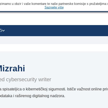
 uzimamo u obzir i vaše komentare te naše partnerske komisije s pružateljima 
Saznajte više
či
Mizrahi
d cybersecurity writer
a spisateljica o kibernetičkoj sigurnosti. Ističe važnost online 
odataka i raširenog digitalnog nadzora.