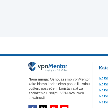
Kate
Najno
Naša misija:
Osnovali smo vpnMentor
kako bismo korisnicima ponudili uistinu
Najbo
pošten, posvećen i koristan alat za
Najbo
snalaženje u svijetu VPN-ova i web
Najbo
privatnosti.
Najbo