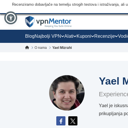
Recenziramo dobavljače na temelju strogih testova i istraživanja, ali
Blog
Najbolji VPN
Alati
Kuponi
Recenzije
Vodi
O nama
Yael Mizrahi
Yael 
Experience
Yael je iskusn
prikupljanja p