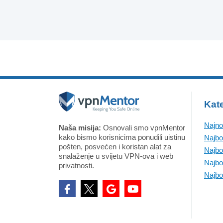
Kate
Najno
Naša misija:
Osnovali smo vpnMentor
kako bismo korisnicima ponudili uistinu
Najbo
pošten, posvećen i koristan alat za
Najbo
snalaženje u svijetu VPN-ova i web
Najbo
privatnosti.
Najbo