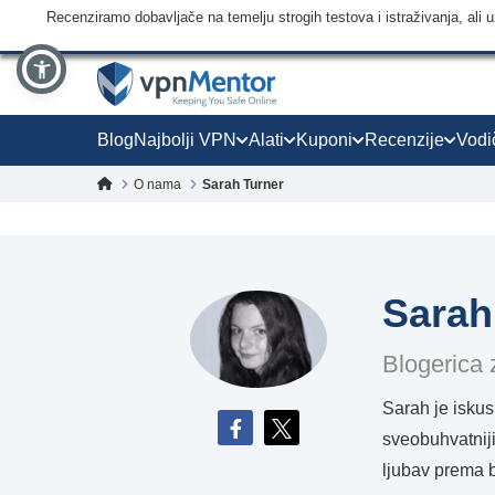
Recenziramo dobavljače na temelju strogih testova i istraživanja, ali
Blog
Najbolji VPN
Alati
Kuponi
Recenzije
Vodi
O nama
Sarah Turner
Sarah
Blogerica 
Sarah je iskusn
sveobuhvatniji
ljubav prema b