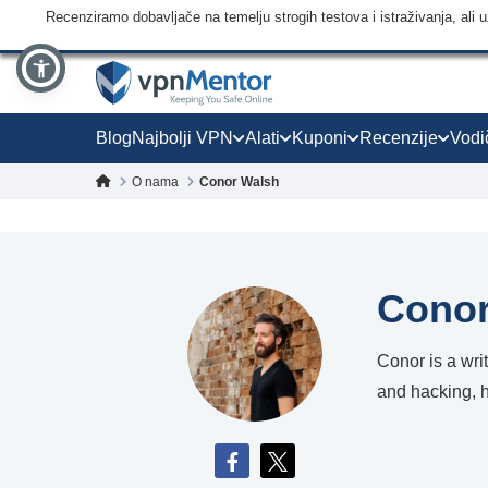
Recenziramo dobavljače na temelju strogih testova i istraživanja, ali
Blog
Najbolji VPN
Alati
Kuponi
Recenzije
Vodi
O nama
Conor Walsh
Conor
Conor is a wri
and hacking, h