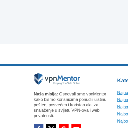
Kate
Najno
Naša misija:
Osnovali smo vpnMentor
kako bismo korisnicima ponudili uistinu
Najbo
pošten, posvećen i koristan alat za
Najbo
snalaženje u svijetu VPN-ova i web
Najbo
privatnosti.
Najbo