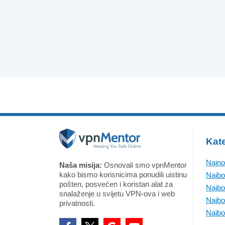
Kate
Najno
Naša misija:
Osnovali smo vpnMentor
kako bismo korisnicima ponudili uistinu
Najbo
pošten, posvećen i koristan alat za
Najbo
snalaženje u svijetu VPN-ova i web
Najbo
privatnosti.
Najbo