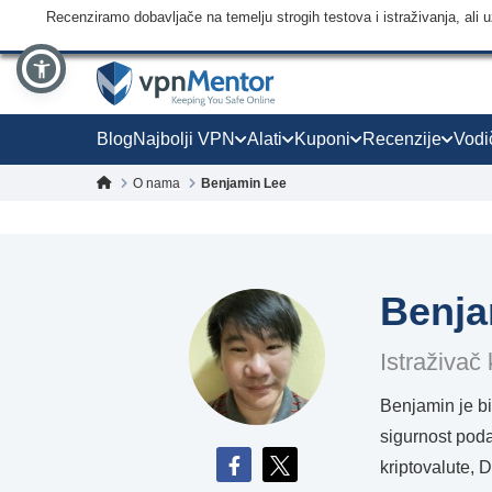
Recenziramo dobavljače na temelju strogih testova i istraživanja, ali
Blog
Najbolji VPN
Alati
Kuponi
Recenzije
Vodi
O nama
Benjamin Lee
Benja
Istraživač 
Benjamin je bi
sigurnost poda
kriptovalute, D