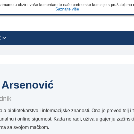
 uzimamo u obzir i vaše komentare te naše partnerske komisije s pružateljima 
Saznajte više
či
 Arsenović
ednik
ala bibliotekarstvo i informacijske znanosti. Ona je prevoditelj i
nalnu i online sigurnost. Kada ne radi, uživa u gajenju začinsk
ama sa svojom mačkom.