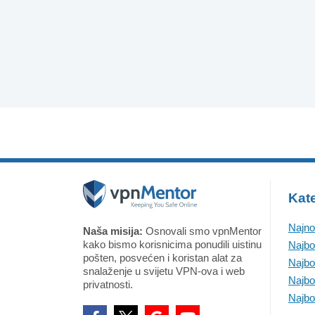
Kate
Najno
Naša misija:
Osnovali smo vpnMentor
kako bismo korisnicima ponudili uistinu
Najbo
pošten, posvećen i koristan alat za
Najbo
snalaženje u svijetu VPN-ova i web
Najbo
privatnosti.
Najbo