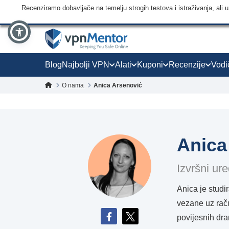
Recenziramo dobavljače na temelju strogih testova i istraživanja, ali
Blog
Najbolji VPN
Alati
Kuponi
Recenzije
Vodi
O nama
Anica Arsenović
Anica
Izvršni ur
Anica je studir
vezane uz raču
povijesnih dr